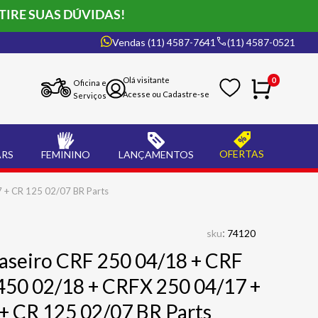
TIRE SUAS DÚVIDAS!
Vendas (11) 4587-7641
(11) 4587-0521
0
Oficina e
Serviços
OFERTAS
ARS
FEMININO
LANÇAMENTOS
 + CR 125 02/07 BR Parts
:
sku
74120
raseiro CRF 250 04/18 + CRF
450 02/18 + CRFX 250 04/17 +
+ CR 125 02/07 BR Parts