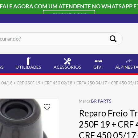
 FALE AGORA COM UM ATENDENTE NO WHATSAPP E 
CLIQUE AQUI
ando?
AS
UTILIDADES
ACESSÓRIOS
GIVI
ALPINEST
0 04/18 + CRF 250F 19 + CRF 450 02/18 + CRFX 250 04/17 + CRF 450 05/17
BR PARTS
Reparo Freio T
250F 19 + CRF 
CRF 450 05/17 