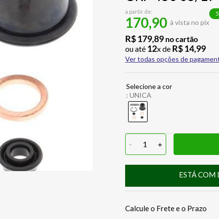
a partir de:
5
170,90
à vista no pix
R$
179
,
89
no cartão
12
R$
14
,
99
ou até
x de
Ver todas opções de pagamen
:
UNICA
-
1
+
ESTÁ COM 