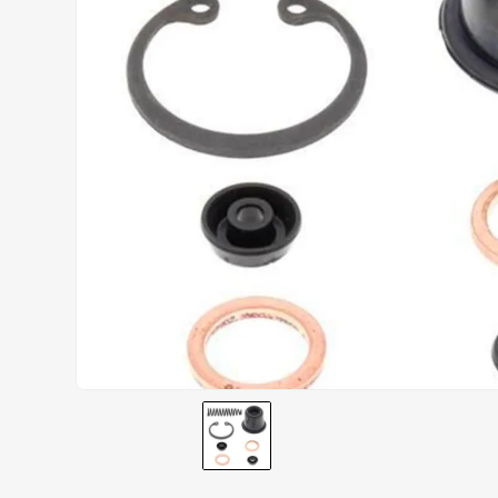
AIROH
9
º
BOTAS
10
º