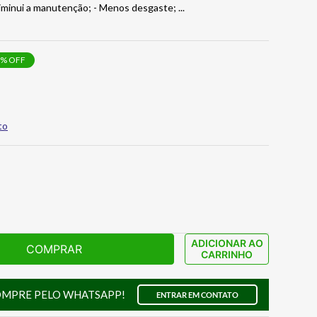
 Diminui a manutenção; - Menos desgaste;
...
% OFF
to
ADICIONAR AO
COMPRAR
CARRINHO
OMPRE PELO WHATSAPP!
ENTRAR EM CONTATO