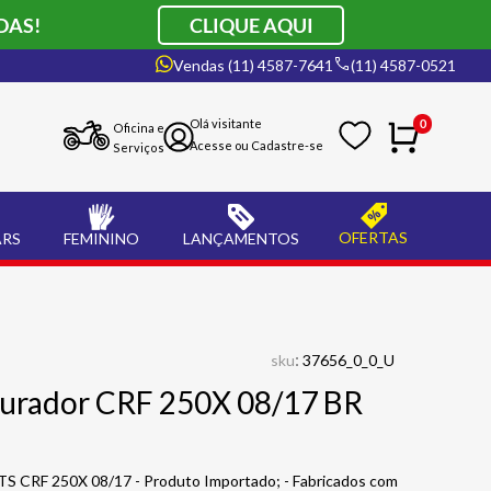
DAS!
CLIQUE AQUI
Vendas (11) 4587-7641
(11) 4587-0521
0
Oficina e
Serviços
OFERTAS
ARS
FEMININO
LANÇAMENTOS
:
sku
37656_0_0_U
burador CRF 250X 08/17 BR
S CRF 250X 08/17 - Produto Importado; - Fabricados com