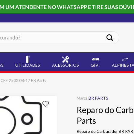
OM UM ATENDENTE NO WHATSAPP E TIRE SUAS DÚVI
ando?
AS
UTILIDADES
ACESSÓRIOS
GIVI
ALPINEST
 CRF 250X 08/17 BR Parts
BR PARTS
Reparo do Car
Parts
Reparo do Carburador BR PART