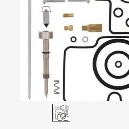
AIROH
9
º
BOTAS
10
º