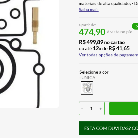
materiais de alta qualidade; -
Saiba mais
a partir de:
5
474,90
à vista no pix
R$
499
,
89
no cartão
12
R$
41
,
65
ou até
x de
Ver todas opções de pagamen
:
UNICA
-
1
+
ESTÁ COM DÚVIDAS? C