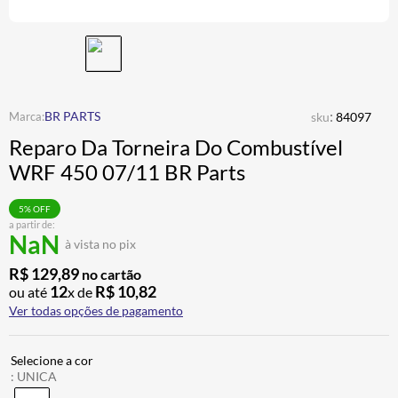
CALÇA
7
º
ALPINESTAR
8
º
AIROH
9
º
BOTAS
10
º
:
BR PARTS
sku
84097
Reparo Da Torneira Do Combustível
WRF 450 07/11 BR Parts
5
% OFF
a partir de:
NaN
à vista no pix
R$
129
,
89
no cartão
12
R$
10
,
82
ou até
x de
Ver todas opções de pagamento
:
UNICA