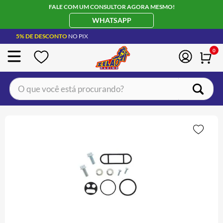
FALE COM UM CONSULTOR AGORA MESMO!
WHATSAPP
5% DE DESCONTO
NO PIX
0
O que você está procurando?
TERMOS MAIS BUSCADOS
CAPACETE LS2
1
º
BOTA
2
º
JAQUETA
3
º
ÓCULOS SOLAR
4
º
LUVA
5
º
BAU
6
º