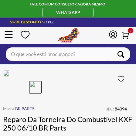
FALE COM UM CONSULTOR AGORA MESMO!
WHATSAPP
5% DE DESCONTO
NO PIX
0
O que você está procurando?
TERMOS MAIS BUSCADOS
CAPACETE LS2
1
º
BOTA
2
º
JAQUETA
3
º
ÓCULOS SOLAR
:
4
º
BR PARTS
sku
84094
Reparo Da Torneira Do Combustível KXF
LUVA
5
º
250 06/10 BR Parts
BAU
6
º