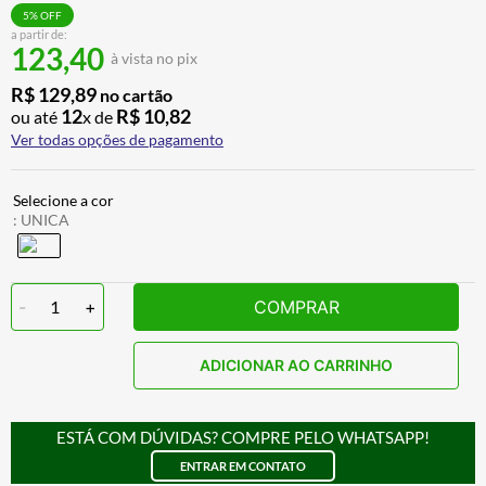
ALPINESTAR
7
º
5
% OFF
a partir de:
123,40
AIROH
8
º
à vista no pix
CALÇA
9
º
R$
129
,
89
no cartão
12
R$
10
,
82
ou até
x de
BOTAS
10
º
Ver todas opções de pagamento
:
UNICA
-
1
+
COMPRAR
ADICIONAR AO CARRINHO
ESTÁ COM DÚVIDAS? COMPRE PELO WHATSAPP!
ENTRAR EM CONTATO