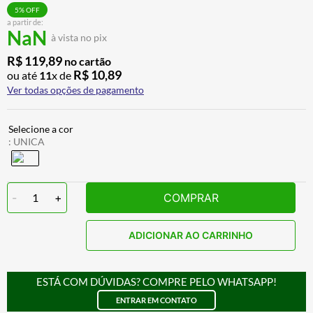
CALÇA
7
º
5
% OFF
a partir de:
NaN
ALPINESTAR
8
º
à vista no pix
AIROH
9
º
R$
119
,
89
no cartão
R$
10
,
89
ou até
11
x de
BOTAS
10
º
Ver todas opções de pagamento
:
UNICA
-
1
+
COMPRAR
ADICIONAR AO CARRINHO
ESTÁ COM DÚVIDAS? COMPRE PELO WHATSAPP!
ENTRAR EM CONTATO