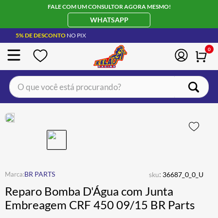
FALE COM UM CONSULTOR AGORA MESMO!
WHATSAPP
5% DE DESCONTO
NO PIX
0
O que você está procurando?
TERMOS MAIS BUSCADOS
CAPACETE LS2
1
º
BOTA
2
º
JAQUETA
3
º
ÓCULOS SOLAR
:
4
º
BR PARTS
sku
36687_0_0_U
Reparo Bomba D'Água com Junta
LUVA
5
º
Embreagem CRF 450 09/15 BR Parts
BAU
6
º