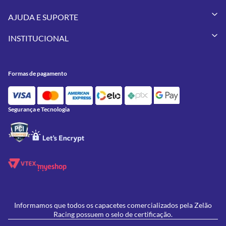
Capacetes
AJUDA E SUPORTE
Vestuários
Minha Conta
Pneus
INSTITUCIONAL
Meus Pedidos
Peças
Conheça a Zelão Racing
Trocas e Devoluções
Acessórios
Onde Estamos
Formas de Pagamento
Utilidades
Formas de pagamento
Contato
Política de Frete Grátis
GIVI
Blog
Política de Privacidade
Feminino
Oficina/Serviços
Política de Campanhas e promoções
Lançamentos
Segurança e Tecnologia
Ofertas
Informamos que todos os capacetes comercializados pela Zelão
Racing possuem o selo de certificação.