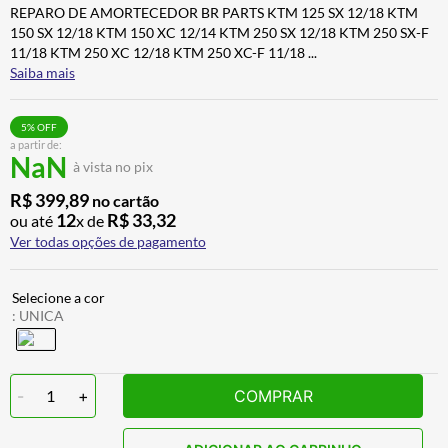
REPARO DE AMORTECEDOR BR PARTS KTM 125 SX 12/18 KTM
ALPINESTAR
7
º
150 SX 12/18 KTM 150 XC 12/14 KTM 250 SX 12/18 KTM 250 SX-F
AIROH
8
º
11/18 KTM 250 XC 12/18 KTM 250 XC-F 11/18
...
Saiba mais
CALÇA
9
º
BOTAS
10
º
5
% OFF
a partir de:
NaN
à vista no pix
R$
399
,
89
no cartão
12
R$
33
,
32
ou até
x de
Ver todas opções de pagamento
:
UNICA
-
1
+
COMPRAR