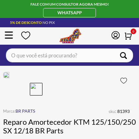
FALE COM UM CONSULTOR AGORA MESMO!
WHATSAPP
5% DE DESCONTO
NO PIX
0
O que você está procurando?
TERMOS MAIS BUSCADOS
CAPACETE LS2
1
º
BOTA
2
º
JAQUETA
3
º
ÓCULOS SOLAR
:
4
º
BR PARTS
sku
81393
Reparo Amortecedor KTM 125/150/250
LUVA
5
º
SX 12/18 BR Parts
BAU
6
º