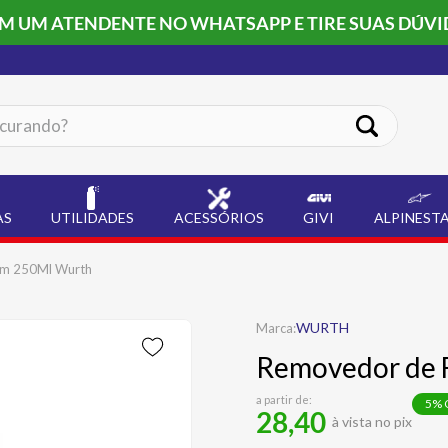
OM UM ATENDENTE NO WHATSAPP E TIRE SUAS DÚVI
ando?
AS
UTILIDADES
ACESSÓRIOS
GIVI
ALPINEST
em 250Ml Wurth
WURTH
Removedor de 
a partir de:
5
% 
28,40
à vista no pix