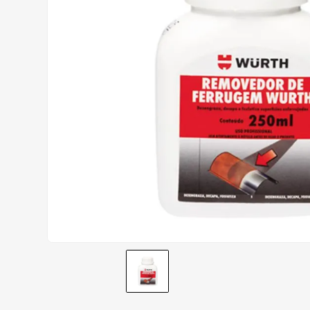
AIROH
9
º
BOTAS
10
º