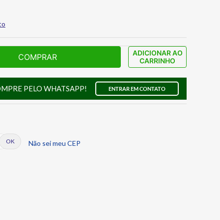
to
ADICIONAR AO
COMPRAR
CARRINHO
OMPRE PELO WHATSAPP!
ENTRAR EM CONTATO
Não sei meu CEP