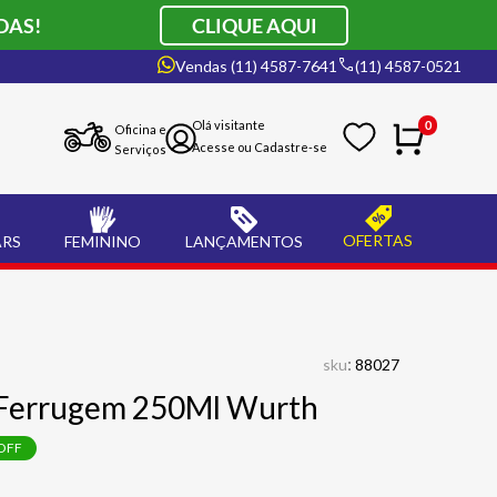
DAS!
CLIQUE AQUI
Vendas (11) 4587-7641
(11) 4587-0521
0
Oficina e
Serviços
OFERTAS
ARS
FEMININO
LANÇAMENTOS
:
sku
88027
Ferrugem 250Ml Wurth
OFF