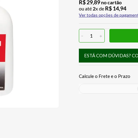
R$
29
,
89
no cartão
R$
14
,
94
ou até
2
x de
Ver todas opções de pagamen
-
1
+
ESTÁ COM DÚVIDAS? C