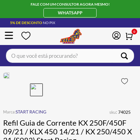
FALE COM UM CONSULTOR AGORA MESMO!
WHATSAPP
5% DE DESCONTO
NO PIX
0
O que você está procurando?
TERMOS MAIS BUSCADOS
CAPACETE LS2
1
º
BOTA
2
º
JAQUETA
3
º
ÓCULOS SOLAR
:
4
º
START RACING
sku
74025
Refil Guia de Corrente KX 250F/450F
LUVA
5
º
09/21 / KLX 450 14/21 / KX 250/450 X
BAU
6
º