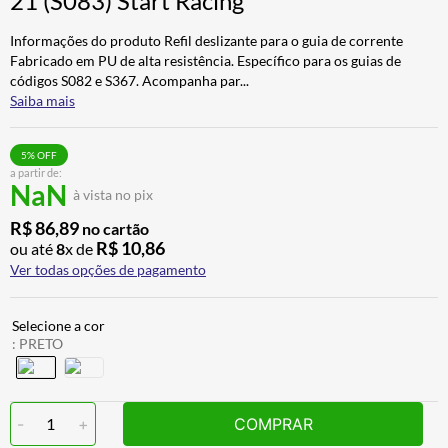
21 (S083) Start Racing
ALPINESTAR
7
º
Informações do produto Refil deslizante para o guia de corrente
AIROH
8
º
Fabricado em PU de alta resistência. Específico para os guias de
códigos S082 e S367. Acompanha par
...
CALÇA
9
º
Saiba mais
BOTAS
10
º
5
% OFF
a partir de:
NaN
à vista no pix
R$
86
,
89
no cartão
R$
10
,
86
ou até
8
x de
Ver todas opções de pagamento
:
PRETO
-
1
+
COMPRAR