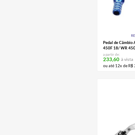
R
Pedal de Câmbio 
450F 18/ WR 450
Dragon
a partir de:
233,60
à vista
ou até
12
x de
R$