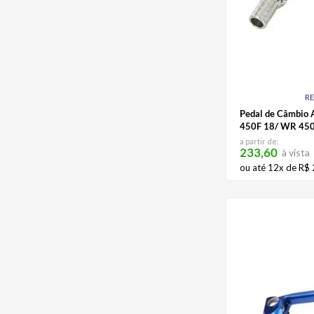
R
Pedal de Câmbio 
450F 18/ WR 450
Dragon
a partir de:
233,60
à vista
ou até
12
x de
R$