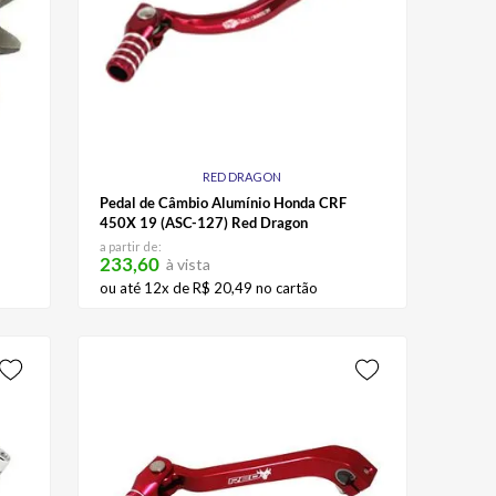
RED DRAGON
Pedal de Câmbio Alumínio Honda CRF
450X 19 (ASC-127) Red Dragon
a partir de:
233,60
à vista
ou até
12
x de
R$
20
,
49
no cartão