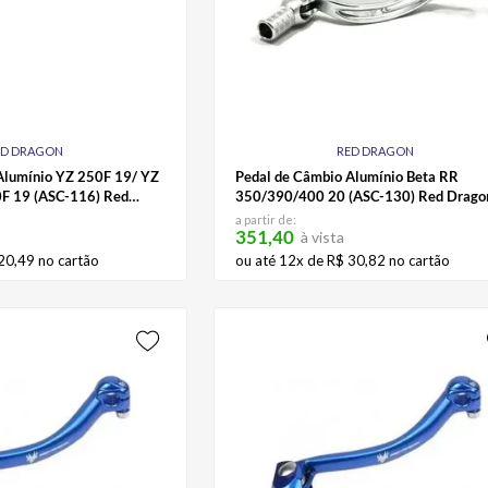
ED DRAGON
RED DRAGON
Alumínio YZ 250F 19/ YZ
Pedal de Câmbio Alumínio Beta RR
F 19 (ASC-116) Red
350/390/400 20 (ASC-130) Red Drago
a partir de:
351,40
à vista
20
,
49
no cartão
ou até
12
x de
R$
30
,
82
no cartão