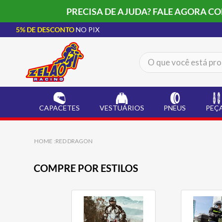
PRECISA DE AJUDA? FALE AGORA C
5% DE DESCONTO
NO PIX
O que você está procur
TERMOS MAIS BUSCADOS
CAPACETE LS2
1
º
CAPACETES
VESTUÁRIOS
PNEUS
PEÇ
BOTA
2
º
JAQUETA
3
º
RED DRAGON
ÓCULOS SOLAR
4
º
COMPRE POR ESTILOS
LUVA
5
º
BAU
6
º
CALÇA
7
º
ALPINESTAR
8
º