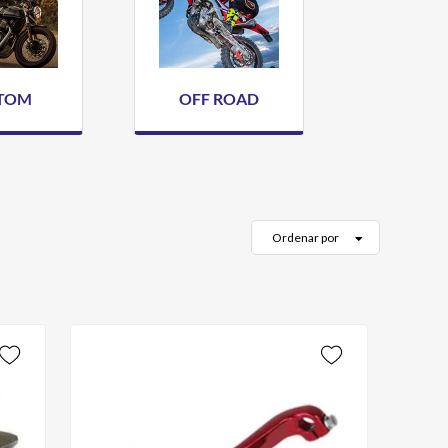
TOM
OFF ROAD
Ordenar por