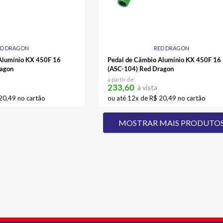
ED DRAGON
RED DRAGON
Alumínio KX 450F 16
Pedal de Câmbio Alumínio KX 450F 16
ragon
(ASC-104) Red Dragon
a partir de:
233,60
à vista
20
,
49
no cartão
ou até
12
x de
R$
20
,
49
no cartão