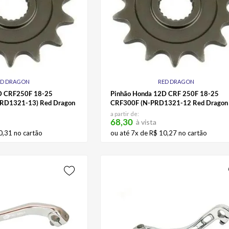
ED DRAGON
RED DRAGON
D CRF250F 18-25
Pinhão Honda 12D CRF 250F 18-25
RD1321-13) Red Dragon
CRF300F (N-PRD1321-12 Red Dragon
a partir de:
68,30
à vista
0
,
31
no cartão
ou até
7
x de
R$
10
,
27
no cartão