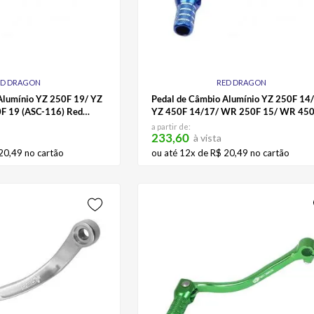
ED DRAGON
RED DRAGON
Alumínio YZ 250F 19/ YZ
Pedal de Câmbio Alumínio YZ 250F 14
F 19 (ASC-116) Red
YZ 450F 14/17/ WR 250F 15/ WR 45
16/18 (ASC-91) Red Dragon
a partir de:
233,60
à vista
20
,
49
no cartão
ou até
12
x de
R$
20
,
49
no cartão