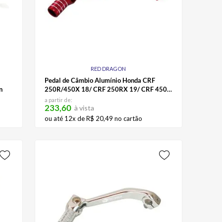
RED DRAGON
Pedal de Câmbio Alumínio Honda CRF
n
250R/450X 18/ CRF 250RX 19/ CRF 450R
17 (ASC-115) Red Dragon
a partir de:
233,60
à vista
ou até
12
x de
R$
20
,
49
no cartão