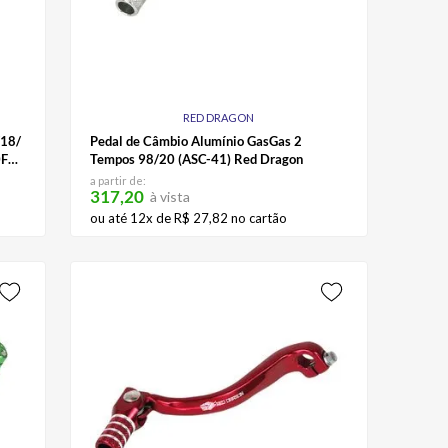
RED DRAGON
/18/
Pedal de Câmbio Alumínio GasGas 2
0F
Tempos 98/20 (ASC-41) Red Dragon
a partir de:
317,20
à vista
ou até
12
x de
R$
27
,
82
no cartão