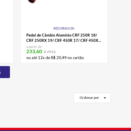
RED DRAGON
Pedal de Câmbio Alumínio CRF 250R 18/
CRF 250RX 19/ CRF 450R 17/ CRF 450X
18 (ASC-115) Red Dragon
a partir de:
233,60
à vista
ou até
12
x de
R$
20
,
49
no cartão
Ordenar por