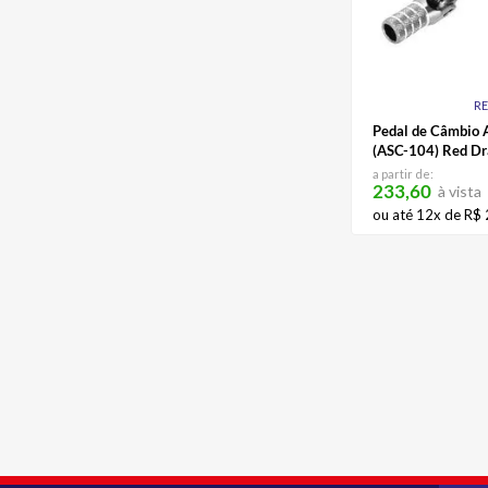
R
Pedal de Câmbio 
(ASC-104) Red D
a partir de:
233,60
à vista
ou até
12
x de
R$