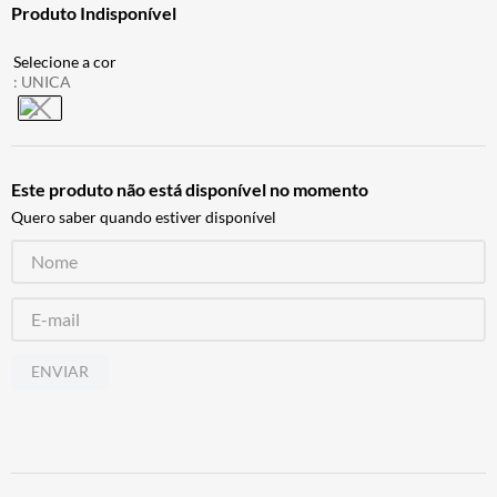
Produto Indisponível
BAU
7
º
CALÇA
8
º
:
UNICA
AIROH
9
º
BOTAS
10
º
Este produto não está disponível no momento
Quero saber quando estiver disponível
ENVIAR