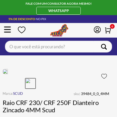
FALE COM UM CONSULTOR AGORA MESMO!
WHATSAPP
5% DE DESCONTO
NO PIX
0
O que você está procurando?
TERMOS MAIS BUSCADOS
CAPACETE LS2
1
º
BOTA
2
º
JAQUETA
3
º
ÓCULOS SOLAR
:
4
º
SCUD
sku
39484_0_0_4MM
Raio CRF 230/ CRF 250F Dianteiro
LUVA
5
º
Zincado 4MM Scud
ALPINESTAR
6
º