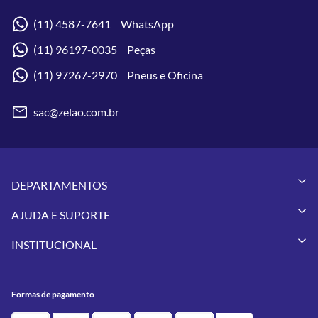
(11) 4587-7641 WhatsApp
(11) 96197-0035 Peças
(11) 97267-2970 Pneus e Oficina
sac@zelao.com.br
DEPARTAMENTOS
Capacetes
AJUDA E SUPORTE
Vestuários
Minha Conta
Pneus
INSTITUCIONAL
Meus Pedidos
Peças
Conheça a Zelão Racing
Trocas e Devoluções
Acessórios
Onde Estamos
Formas de Pagamento
Utilidades
Formas de pagamento
Contato
Política de Frete Grátis
GIVI
Blog