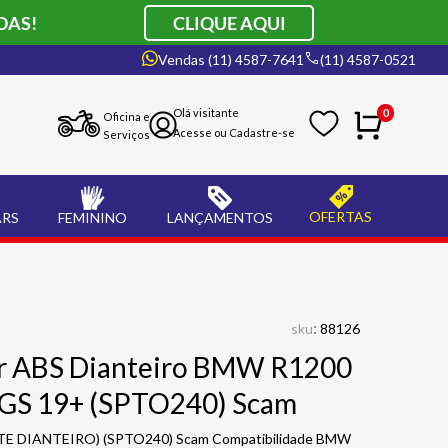
DAS!
CLIQUE AQUI
Vendas (11) 4587-7641
(11) 4587-0521
0
Oficina e
Serviços
OFERTAS
ARS
FEMININO
LANÇAMENTOS
:
sku
88126
or ABS Dianteiro BMW R1200
0GS 19+ (SPTO240) Scam
TE DIANTEIRO) (SPTO240) Scam Compatibilidade BMW