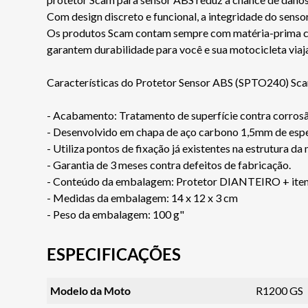
Com design discreto e funcional, a integridade do senso
Os produtos Scam contam sempre com matéria-prima certi
garantem durabilidade para você e sua motocicleta via
Características do Protetor Sensor ABS (SPTO240) Sc
- Acabamento: Tratamento de superfície contra corro
- Desenvolvido em chapa de aço carbono 1,5mm de espe
- Utiliza pontos de fixação já existentes na estrutura da
- Garantia de 3 meses contra defeitos de fabricação.
- Conteúdo da embalagem: Protetor DIANTEIRO + iten
- Medidas da embalagem: 14 x 12 x 3 cm
- Peso da embalagem: 100 g"
ESPECIFICAÇÕES
Modelo da Moto
R1200 GS