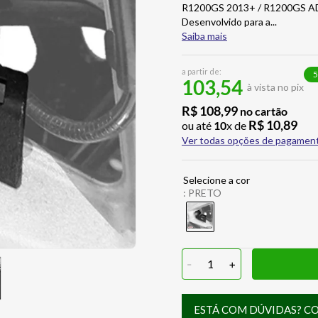
R1200GS 2013+ / R1200GS A
Desenvolvido para a
...
Saiba mais
a partir de:
5
103,54
à vista no pix
R$
108
,
99
no cartão
R$
10
,
89
ou até
10
x de
Ver todas opções de pagamen
:
PRETO
-
1
+
ESTÁ COM DÚVIDAS? C