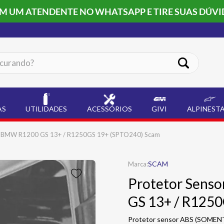
OM UM ATENDENTE NO WHATSAPP E TIRE SUAS DÚVI
ando?
AS
UTILIDADES
ACESSÓRIOS
GIVI
ALPINEST
ro BMW R1200 GS 13+ / R1250GS 19+ (SPTO240) Scam
SCAM
Protetor Sens
GS 13+ / R125
Protetor sensor ABS (SOMEN