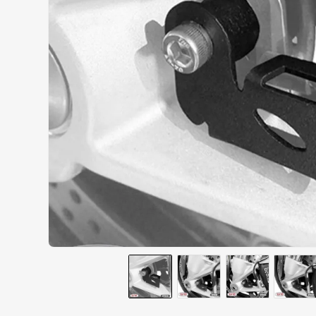
AIROH
9
º
BOTAS
10
º