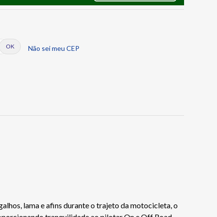
Não sei meu CEP
hos, lama e afins durante o trajeto da motocicleta, o
oporcionando tranquilidade ao pilotar On e Off Road.