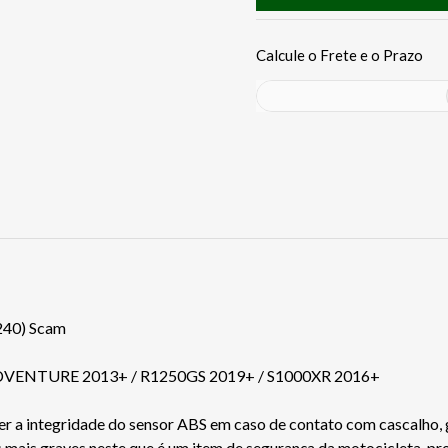
40) Scam
DVENTURE 2013+ / R1250GS 2019+ / S1000XR 2016+
a integridade do sensor ABS em caso de contato com cascalho, gal
mais graves neste que é um item de segurança da motocicleta, pr