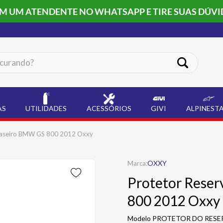
OM UM ATENDENTE NO WHATSAPP E TIRE SUAS DÚVI
ando?
AS
UTILIDADES
ACESSÓRIOS
GIVI
ALPINEST
Traseiro BMW GS 800 2012 Oxxy
OXXY
Protetor Reser
800 2012 Oxxy
Modelo PROTETOR DO RESERV