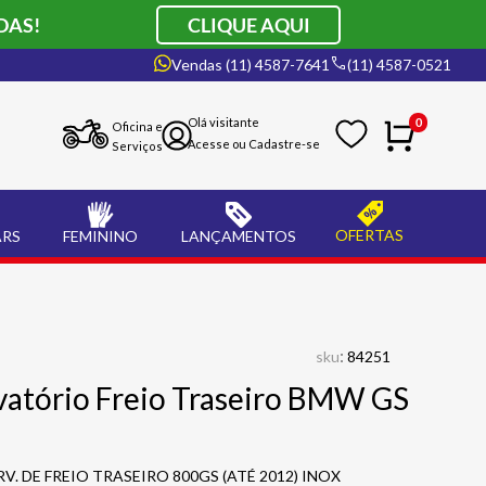
DAS!
CLIQUE AQUI
Vendas (11) 4587-7641
(11) 4587-0521
0
Oficina e
Serviços
OFERTAS
ARS
FEMININO
LANÇAMENTOS
:
sku
84251
vatório Freio Traseiro BMW GS
. DE FREIO TRASEIRO 800GS (ATÉ 2012) INOX