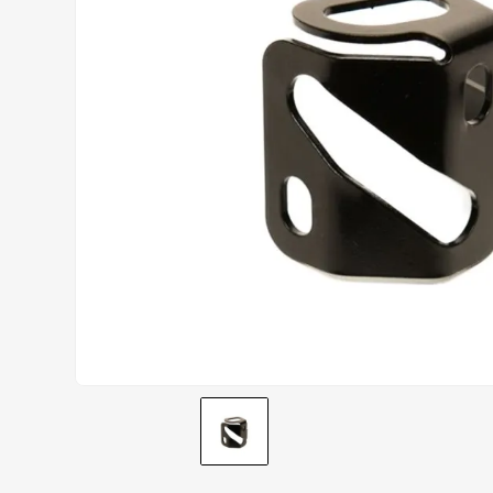
AIROH
9
º
BOTAS
10
º