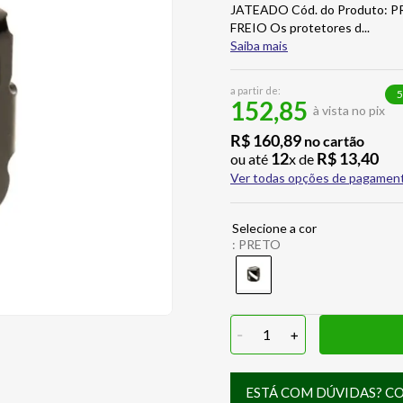
JATEADO Cód. do Produto: 
FREIO Os protetores d
...
Saiba mais
a partir de:
5
152,85
à vista no pix
R$
160
,
89
no cartão
12
R$
13
,
40
ou até
x de
Ver todas opções de pagamen
:
PRETO
-
1
+
ESTÁ COM DÚVIDAS? C