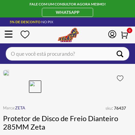
FALE COM UM CONSULTOR AGORA MESMO!
WHATSAPP
5% DE DESCONTO
NO PIX
0
O que você está procurando?
TERMOS MAIS BUSCADOS
CAPACETE LS2
1
º
BOTA
2
º
JAQUETA
3
º
ÓCULOS SOLAR
:
4
º
ZETA
sku
76437
Protetor de Disco de Freio Dianteiro
LUVA
5
º
285MM Zeta
ALPINESTAR
6
º