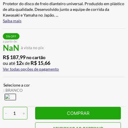
Protetor do disco de freio dianteiro universal. Produzido em plástico
BAU
7
º
de alta qualidade. Desenvolvido junto a equipe de corrida da
CALÇA
8
º
Kawasaki e Yamaha no Japão.
...
Saiba mais
AIROH
9
º
BOTAS
10
º
5
% OFF
a partir de:
NaN
à vista no pix
R$
187
,
99
no cartão
12
R$
15
,
66
ou até
x de
Ver todas opções de pagamento
:
BRANCO
-
1
+
COMPRAR