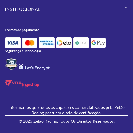
Vestuários
Minha Conta
Pneus
INSTITUCIONAL
Meus Pedidos
Peças
Conheça a Zelão Racing
Trocas e Devoluções
Acessórios
Onde Estamos
Formas de Pagamento
Utilidades
Formas de pagamento
Contato
Política de Frete Grátis
GIVI
Blog
Política de Privacidade
Feminino
Oficina/Serviços
Política de Campanhas e promoções
Lançamentos
Segurança e Tecnologia
Ofertas
Informamos que todos os capacetes comercializados pela Zelão
Racing possuem o selo de certificação.
© 2025 Zelão Racing. Todos Os Direitos Reservados.