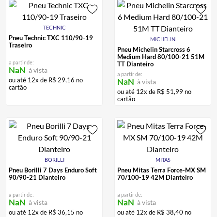
TECHNIC
Pneu Technic TXC 110/90-19
MICHELIN
Traseiro
Pneu Michelin Starcross 6
Medium Hard 80/100-21 51M
a partir de:
TT Dianteiro
NaN
à vista
a partir de:
ou até
12
x de
R$
29
,
16
no
NaN
à vista
cartão
ou até
12
x de
R$
51
,
99
no
cartão
BORILLI
MITAS
Pneu Borilli 7 Days Enduro Soft
Pneu Mitas Terra Force-MX SM
90/90-21 Dianteiro
70/100-19 42M Dianteiro
a partir de:
a partir de:
NaN
NaN
à vista
à vista
ou até
12
x de
R$
36
,
15
no
ou até
12
x de
R$
38
,
40
no