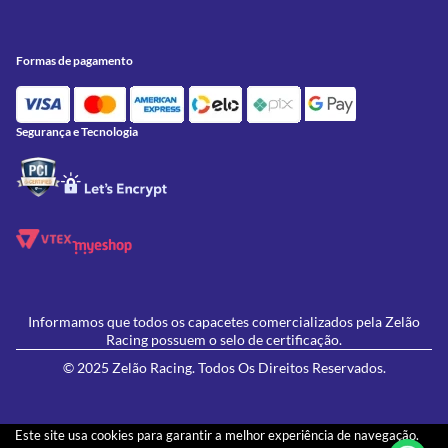
Meus Pedidos
Peças
Conheça a Zelão Racing
Trocas e Devoluções
Acessórios
Onde Estamos
Formas de pagamento
Formas de Pagamento
Utilidades
Contato
Política de Frete Grátis
GIVI
Blog
Política de Privacidade
Segurança e Tecnologia
Feminino
Oficina/Serviços
Política de Campanhas e promoções
Lançamentos
Ofertas
Informamos que todos os capacetes comercializados pela Zelão
Racing possuem o selo de certificação.
© 2025 Zelão Racing. Todos Os Direitos Reservados.
Este site usa cookies para garantir a melhor experiência de navegação.