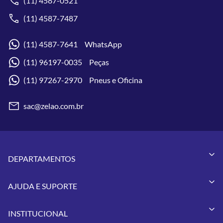
(11) 4587-0521
(11) 4587-7487
(11) 4587-7641 WhatsApp
(11) 96197-0035 Peças
(11) 97267-2970 Pneus e Oficina
sac@zelao.com.br
DEPARTAMENTOS
Capacetes
AJUDA E SUPORTE
Vestuários
Minha Conta
Pneus
INSTITUCIONAL