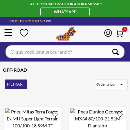
FALE COM UM CONSULTOR AGORA MESMO!
WHATSAPP
5% DE DESCONTO
NO PIX
0
O que você está procurando?
TERMOS MAIS BUSCADOS
OFF-ROAD
CAPACETE LS2
1
º
BOTA
2
º
FILTRAR
Ordenar por
JAQUETA
3
º
ÓCULOS SOLAR
4
º
LUVA
5
º
BAU
6
º