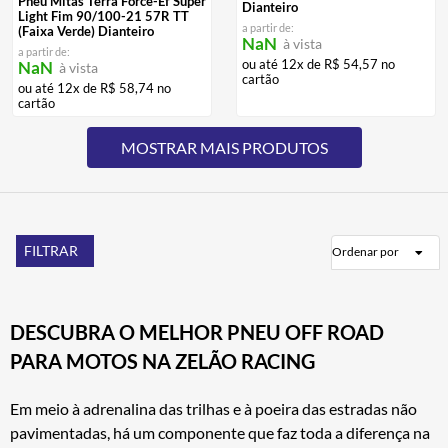
Pneu Mitas Terra Force-Ef Super
Dianteiro
Light Fim 90/100-21 57R TT
a partir de:
(Faixa Verde) Dianteiro
NaN
à vista
a partir de:
ou até
12
x de
R$
54
,
57
no
NaN
à vista
cartão
ou até
12
x de
R$
58
,
74
no
cartão
FILTRAR
Ordenar por
DESCUBRA O MELHOR PNEU OFF ROAD
PARA MOTOS NA ZELÃO RACING
Em meio à adrenalina das trilhas e à poeira das estradas não
pavimentadas, há um componente que faz toda a diferença na