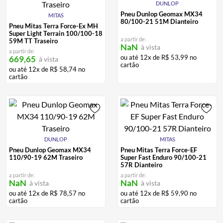
DUNLOP
ALPINESTAR
7
º
Pneu Dunlop Geomax MX34
MITAS
80/100-21 51M Dianteiro
AIROH
8
º
Pneu Mitas Terra Force-Ex MH
Super Light Terrain 100/100-18
a partir de:
59M TT Traseiro
CALÇA
9
º
NaN
à vista
a partir de:
ou até
12
x de
R$
53
,
99
no
669,65
à vista
BOTAS
10
º
cartão
ou até
12
x de
R$
58
,
74
no
cartão
DUNLOP
MITAS
Pneu Dunlop Geomax MX34
Pneu Mitas Terra Force-EF
110/90-19 62M Traseiro
Super Fast Enduro 90/100-21
57R Dianteiro
a partir de:
a partir de:
NaN
NaN
à vista
à vista
ou até
12
x de
R$
78
,
57
no
ou até
12
x de
R$
59
,
90
no
cartão
cartão