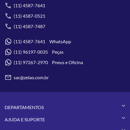
(11) 4587-7641
(11) 4587-0521
(11) 4587-7487
(11) 4587-7641 WhatsApp
(11) 96197-0035 Peças
(11) 97267-2970 Pneus e Oficina
sac@zelao.com.br
DEPARTAMENTOS
Capacetes
AJUDA E SUPORTE
Vestuários
Minha Conta
Pneus