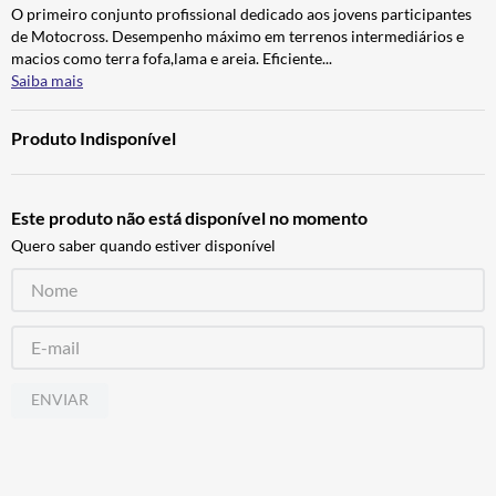
O primeiro conjunto profissional dedicado aos jovens participantes
ALPINESTAR
7
º
de Motocross. Desempenho máximo em terrenos intermediários e
AIROH
8
º
macios como terra fofa,lama e areia. Eficiente
...
Saiba mais
CALÇA
9
º
BOTAS
10
º
Produto Indisponível
Este produto não está disponível no momento
Quero saber quando estiver disponível
ENVIAR