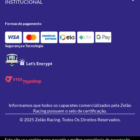
INSTITUCIONAL
Meus Pedidos
Peças
Conheça a Zelão Racing
Trocas e Devoluções
Acessórios
Onde Estamos
Formas de Pagamento
Utilidades
Formas de pagamento
Contato
Política de Frete Grátis
GIVI
Blog
Política de Privacidade
Feminino
Oficina/Serviços
Política de Campanhas e promoções
Lançamentos
Segurança e Tecnologia
Ofertas
Informamos que todos os capacetes comercializados pela Zelão
Racing possuem o selo de certificação.
© 2025 Zelão Racing. Todos Os Direitos Reservados.
Este site usa cookies para garantir a melhor experiência de navegação.