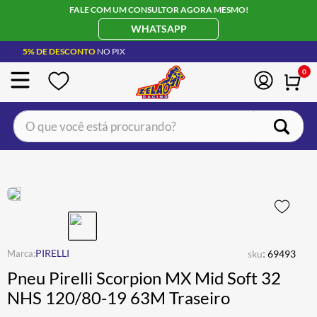
FALE COM UM CONSULTOR AGORA MESMO!
WHATSAPP
5% DE DESCONTO
NO PIX
0
O que você está procurando?
TERMOS MAIS BUSCADOS
CAPACETE LS2
1
º
BOTA
2
º
JAQUETA
3
º
ÓCULOS SOLAR
:
4
º
PIRELLI
sku
69493
Pneu Pirelli Scorpion MX Mid Soft 32
LUVA
5
º
NHS 120/80-19 63M Traseiro
BAU
6
º