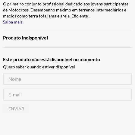
O primeiro conjunto profissional dedicado aos jovens participantes
CALÇA
7
º
de Motocross. Desempenho máximo em terrenos intermediários e
ALPINESTAR
8
º
macios como terra fofa,lama e areia. Eficiente
...
Saiba mais
AIROH
9
º
BOTAS
10
º
Produto Indisponível
Este produto não está disponível no momento
Quero saber quando estiver disponível
ENVIAR