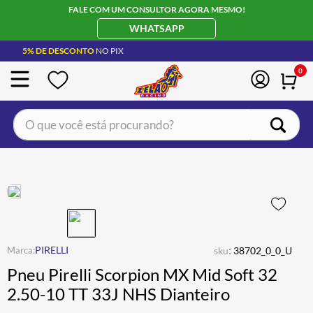
FALE COM UM CONSULTOR AGORA MESMO!
WHATSAPP
5% DE DESCONTO
NO PIX
0
O que você está procurando?
TERMOS MAIS BUSCADOS
CAPACETE LS2
1
º
BOTA
2
º
JAQUETA
3
º
ÓCULOS SOLAR
:
4
º
PIRELLI
sku
38702_0_0_U
Pneu Pirelli Scorpion MX Mid Soft 32
LUVA
5
º
2.50-10 TT 33J NHS Dianteiro
BAU
6
º