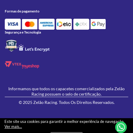
Trocas e Devoluções
Acessórios
Onde Estamos
Formas de Pagamento
Utilidades
Formas de pagamento
Contato
Política de Frete Grátis
GIVI
Blog
Política de Privacidade
Feminino
Oficina/Serviços
Política de Campanhas e promoções
Lançamentos
Segurança e Tecnologia
Ofertas
Informamos que todos os capacetes comercializados pela Zelão
Racing possuem o selo de certificação.
© 2025 Zelão Racing. Todos Os Direitos Reservados.
Este site usa cookies para garantir a melhor experiência de navegação.
Ver mais...