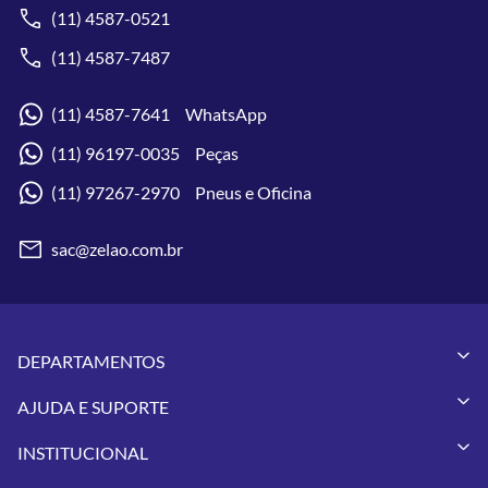
(11) 4587-0521
(11) 4587-7487
(11) 4587-7641 WhatsApp
(11) 96197-0035 Peças
(11) 97267-2970 Pneus e Oficina
sac@zelao.com.br
DEPARTAMENTOS
Capacetes
AJUDA E SUPORTE
Vestuários
Minha Conta
Pneus
INSTITUCIONAL
Meus Pedidos
Peças
Conheça a Zelão Racing