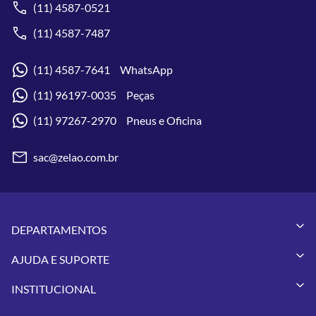
(11) 4587-0521
(11) 4587-7487
(11) 4587-7641 WhatsApp
(11) 96197-0035 Peças
(11) 97267-2970 Pneus e Oficina
sac@zelao.com.br
DEPARTAMENTOS
Capacetes
AJUDA E SUPORTE
Vestuários
Minha Conta
Pneus
INSTITUCIONAL
Meus Pedidos
Peças
Conheça a Zelão Racing
Trocas e Devoluções