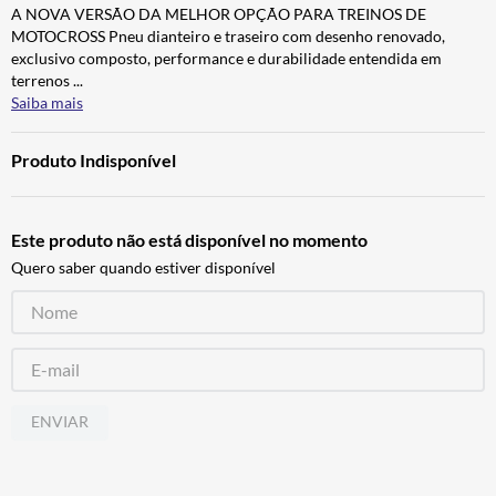
A NOVA VERSÃO DA MELHOR OPÇÃO PARA TREINOS DE
BAU
7
º
MOTOCROSS Pneu dianteiro e traseiro com desenho renovado,
CALÇA
8
º
exclusivo composto, performance e durabilidade entendida em
terrenos
...
AIROH
9
º
Saiba mais
BOTAS
10
º
Produto Indisponível
Este produto não está disponível no momento
Quero saber quando estiver disponível
ENVIAR