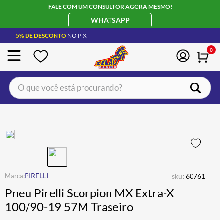
FALE COM UM CONSULTOR AGORA MESMO!
WHATSAPP
5% DE DESCONTO
NO PIX
0
O que você está procurando?
TERMOS MAIS BUSCADOS
CAPACETE LS2
1
º
BOTA
2
º
JAQUETA
3
º
ÓCULOS SOLAR
:
4
º
PIRELLI
sku
60761
Pneu Pirelli Scorpion MX Extra-X
LUVA
5
º
100/90-19 57M Traseiro
ALPINESTAR
6
º