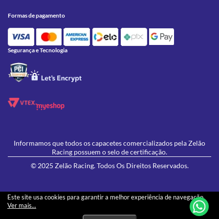
Acessórios
Onde Estamos
Formas de Pagamento
Utilidades
Formas de pagamento
Contato
Política de Frete Grátis
GIVI
Blog
Política de Privacidade
Feminino
Oficina/Serviços
Política de Campanhas e promoções
Lançamentos
Segurança e Tecnologia
Ofertas
Informamos que todos os capacetes comercializados pela Zelão
Racing possuem o selo de certificação.
© 2025 Zelão Racing. Todos Os Direitos Reservados.
Este site usa cookies para garantir a melhor experiência de navegação.
Ver mais...
Os preços e condições de pagamento apresentados neste site não necessariamente