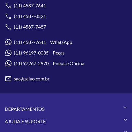
(11) 4587-7641
(11) 4587-0521
(11) 4587-7487
(11) 4587-7641 WhatsApp
(11) 96197-0035 Peças
(11) 97267-2970 Pneus e Oficina
sac@zelao.com.br
DEPARTAMENTOS
Capacetes
AJUDA E SUPORTE
Vestuários
Minha Conta
Pneus