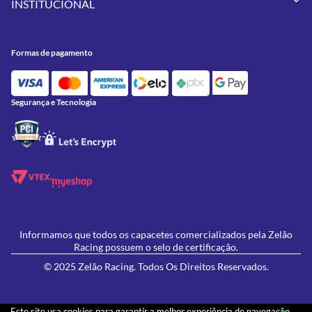
INSTITUCIONAL
Meus Pedidos
Peças
Conheça a Zelão Racing
Trocas e Devoluções
Acessórios
Onde Estamos
Formas de Pagamento
Utilidades
Formas de pagamento
Contato
Política de Frete Grátis
GIVI
Blog
Política de Privacidade
Feminino
Oficina/Serviços
Política de Campanhas e promoções
Lançamentos
Segurança e Tecnologia
Ofertas
Informamos que todos os capacetes comercializados pela Zelão
Racing possuem o selo de certificação.
© 2025 Zelão Racing. Todos Os Direitos Reservados.
Este site usa cookies para garantir a melhor experiência de navegação.