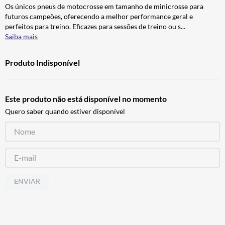
Os únicos pneus de motocrosse em tamanho de minicrosse para
ALPINESTAR
7
º
futuros campeões, oferecendo a melhor performance geral e
CALÇA
8
º
perfeitos para treino. Eficazes para sessões de treino ou s
...
Saiba mais
BOTAS
9
º
AIROH
10
º
Produto Indisponível
Este produto não está disponível no momento
Quero saber quando estiver disponível
ENVIAR