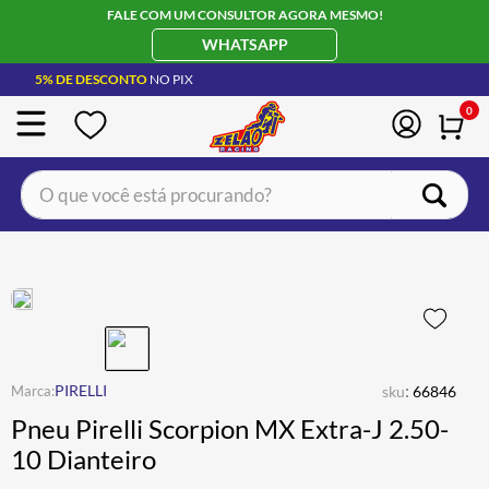
FALE COM UM CONSULTOR AGORA MESMO!
WHATSAPP
5% DE DESCONTO
NO PIX
0
O que você está procurando?
TERMOS MAIS BUSCADOS
CAPACETE LS2
1
º
BOTA
2
º
JAQUETA
3
º
ÓCULOS SOLAR
:
4
º
PIRELLI
sku
66846
Pneu Pirelli Scorpion MX Extra-J 2.50-
LUVA
5
º
10 Dianteiro
BAU
6
º