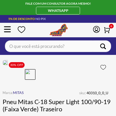
FALE COM UM CONSULTOR AGORA MESMO!
WHATSAPP
5% DE DESCONTO
NO PIX
0
O que você está procurando?
TERMOS MAIS BUSCADOS
CAPACETE LS2
30%
OFF
1
º
BOTA
2
º
JAQUETA
3
º
ÓCULOS SOLAR
:
4
º
MITAS
sku
40310_0_0_U
Pneu Mitas C-18 Super Light 100/90-19
LUVA
5
º
(Faixa Verde) Traseiro
BAU
6
º