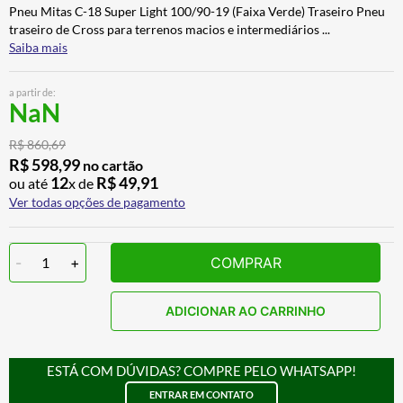
Pneu Mitas C-18 Super Light 100/90-19 (Faixa Verde) Traseiro Pneu
ALPINESTAR
7
º
traseiro de Cross para terrenos macios e intermediários
...
AIROH
8
º
Saiba mais
CALÇA
9
º
a partir de:
NaN
BOTAS
10
º
R$
860
,
69
R$
598
,
99
no cartão
12
R$
49
,
91
ou até
x de
Ver todas opções de pagamento
-
1
+
COMPRAR
ADICIONAR AO CARRINHO
ESTÁ COM DÚVIDAS? COMPRE PELO WHATSAPP!
ENTRAR EM CONTATO