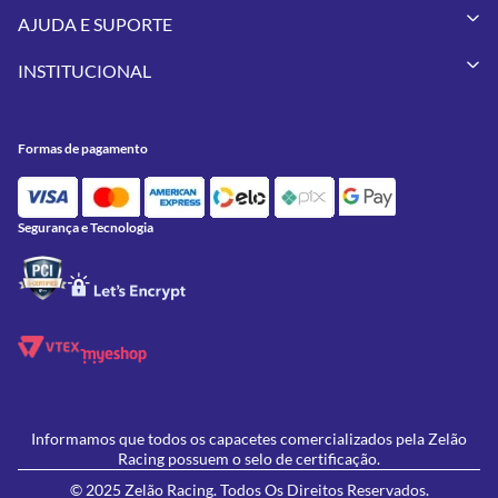
Capacetes
AJUDA E SUPORTE
Vestuários
Minha Conta
Pneus
INSTITUCIONAL
Meus Pedidos
Peças
Conheça a Zelão Racing
Trocas e Devoluções
Acessórios
Onde Estamos
Formas de Pagamento
Utilidades
Formas de pagamento
Contato
Política de Frete Grátis
GIVI
Blog
Política de Privacidade
Feminino
Oficina/Serviços
Política de Campanhas e promoções
Lançamentos
Segurança e Tecnologia
Ofertas
Informamos que todos os capacetes comercializados pela Zelão
Racing possuem o selo de certificação.
© 2025 Zelão Racing. Todos Os Direitos Reservados.