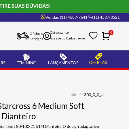
TIRE SUAS DÚVIDAS!
Vendas (11) 4587-7641
(11) 4587-0521
0
Oficina e
Serviços
OFERTAS
ARS
FEMININO
LANÇAMENTOS
:
sku
41300_0_0_U
Starcross 6 Medium Soft
 Dianteiro
ium Soft 80/100-21 51M Dianteiro O design adaptativo