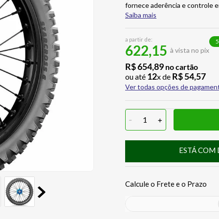
fornece aderência e controle 
Saiba mais
a partir de:
5
622,15
à vista no pix
R$
654
,
89
no cartão
12
R$
54
,
57
ou até
x de
Ver todas opções de pagamen
-
1
+
ESTÁ COM 