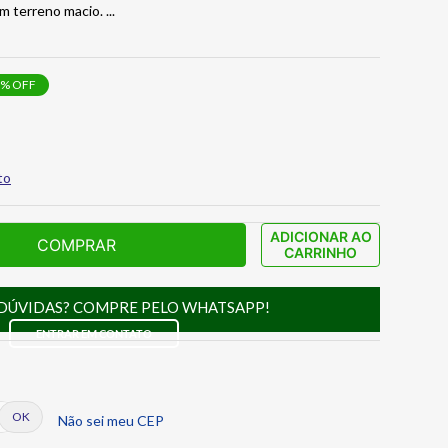
em terreno macio.
...
% OFF
to
ADICIONAR AO
COMPRAR
CARRINHO
DÚVIDAS? COMPRE PELO WHATSAPP!
ENTRAR EM CONTATO
Não sei meu CEP