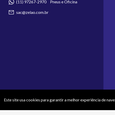
(11) 97267-2970 Pneus e Oficina
sac@zelao.com.br
Este site usa cookies para garantir a melhor experiência de nav
Os preços e condições de pagamento apresentados neste site não 
efeti