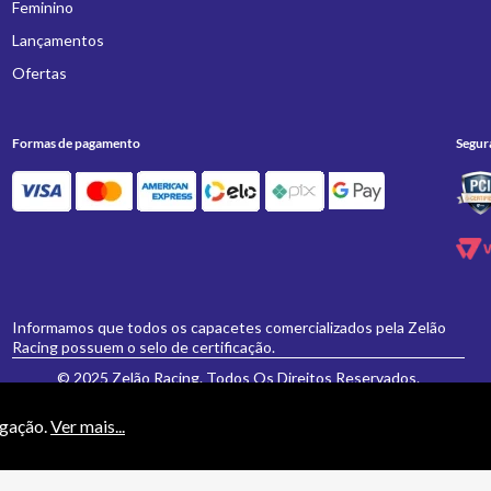
Feminino
Lançamentos
Ofertas
Formas de pagamento
Segur
Informamos que todos os capacetes comercializados pela Zelão
Racing possuem o selo de certificação.
© 2025 Zelão Racing. Todos Os Direitos Reservados.
egação.
Ver mais...
necessariamente valem para a loja física 'Zelão Racing', e somente são válidos para
vamente formulados e aceitos não se aplicarão eventuais alterações posteriores de pr