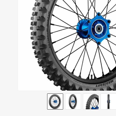
CALÇA
9
º
BOTAS
10
º