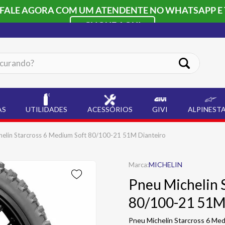
 FALE AGORA COM UM ATENDENTE NO WHATSAPP E 
CLIQUE AQUI
ando?
AS
UTILIDADES
ACESSÓRIOS
GIVI
ALPINEST
helin Starcross 6 Medium Soft 80/100-21 51M Dianteiro
MICHELIN
Pneu Michelin 
80/100-21 51M
Pneu Michelin Starcross 6 Med