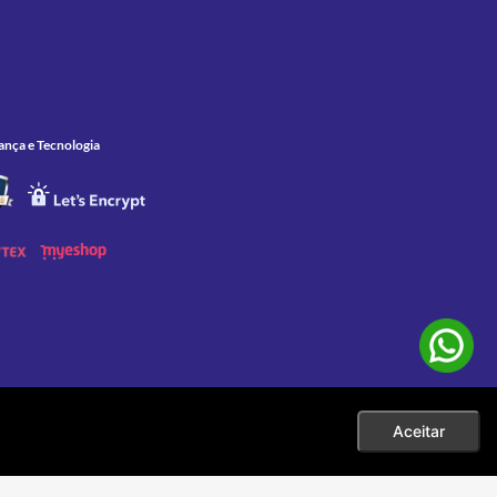
ança e Tecnologia
Aceitar
 as compras efetuadas no ato da sua exibição. Apenas aos pedidos
eço. |