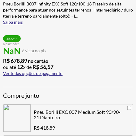
Pneu Borilli B007 Infinity EXC Soft 120/100-18 Traseiro de alta
BAU
7
º
performance para atuar nos seguintes terrenos - Intermediário / duro
CALÇA
8
º
(terra e terreno parcialmente solto); - I
...
Saiba mais
AIROH
9
º
BOTAS
10
º
5
% OFF
a partir de:
NaN
à vista no pix
R$
678
,
89
no cartão
12
R$
56
,
57
ou até
x de
Ver todas opções de pagamento
Compre junto
Pneu Borilli EXC 007 Medium Soft 90/90-
21 Dianteiro
R$ 418,89