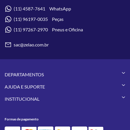
(11) 4587-7641 WhatsApp
(11) 96197-0035 Peças
(11) 97267-2970 Pneus e Oficina
sac@zelao.com.br
DEPARTAMENTOS
Capacetes
AJUDA E SUPORTE
Vestuários
Minha Conta
Pneus
INSTITUCIONAL
Meus Pedidos
Peças
Conheça a Zelão Racing
Trocas e Devoluções
Acessórios
Onde Estamos
Formas de Pagamento
Utilidades
Formas de pagamento
Contato
Política de Frete Grátis
GIVI
Blog