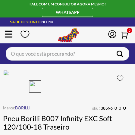
FALE COM UM CONSULTOR AGORA MESMO!
WHATSAPP
5% DE DESCONTO
NO PIX
0
O que você está procurando?
TERMOS MAIS BUSCADOS
CAPACETE LS2
1
º
BOTA
2
º
JAQUETA
3
º
ÓCULOS SOLAR
:
4
º
BORILLI
sku
38596_0_0_U
Pneu Borilli B007 Infinity EXC Soft
LUVA
5
º
120/100-18 Traseiro
ALPINESTAR
6
º