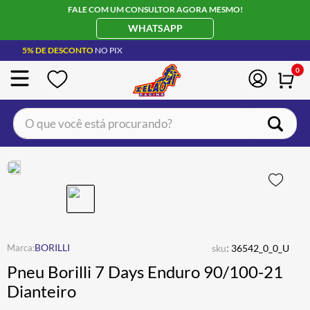
FALE COM UM CONSULTOR AGORA MESMO!
WHATSAPP
5% DE DESCONTO
NO PIX
0
O que você está procurando?
TERMOS MAIS BUSCADOS
CAPACETE LS2
1
º
BOTA
2
º
JAQUETA
3
º
ÓCULOS SOLAR
:
4
º
BORILLI
sku
36542_0_0_U
Pneu Borilli 7 Days Enduro 90/100-21
LUVA
5
º
Dianteiro
ALPINESTAR
6
º