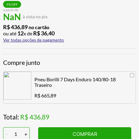
BAU
7
º
5
% OFF
a partir de:
NaN
CALÇA
8
º
à vista no pix
AIROH
9
º
R$
436
,
89
no cartão
12
R$
36
,
40
ou até
x de
BOTAS
10
º
Ver todas opções de pagamento
Compre junto
Pneu Borilli 7 Days Enduro 140/80-18
Traseiro
R$ 665,89
Total:
R$ 436,89
-
1
+
COMPRAR