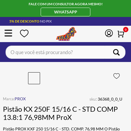
FALE COM UM CONSULTOR AGORA MESMO!
WHATSAPP
5% DE DESCONTO
NO PIX
0
O que você está procurando?
TERMOS MAIS BUSCADOS
CAPACETE LS2
1
º
BOTA
2
º
JAQUETA
3
º
:
PROX
sku
36368_0_0_U
ÓCULOS SOLAR
4
º
Pistão KX 250F 15/16 C - STD COMP
LUVA
5
º
13.8:1 76,98MM ProX
BAU
6
º
Pistão PROX KXF 250 15/16 C - STD. COMP. 76,98 MM O Pistão