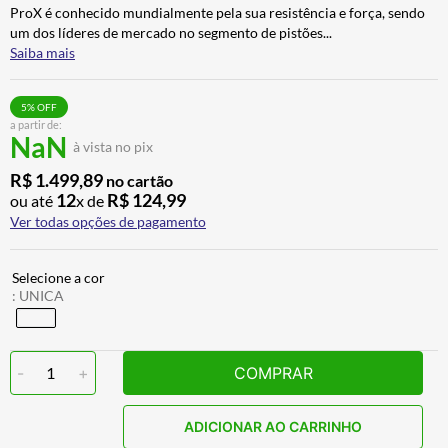
ProX é conhecido mundialmente pela sua resistência e força, sendo
CALÇA
7
º
um dos líderes de mercado no segmento de pistões
...
ALPINESTAR
8
º
Saiba mais
AIROH
9
º
5
% OFF
BOTAS
10
º
a partir de:
NaN
à vista no pix
R$
1
.
499
,
89
no cartão
12
R$
124
,
99
ou até
x de
Ver todas opções de pagamento
:
UNICA
-
1
+
COMPRAR
ADICIONAR AO CARRINHO