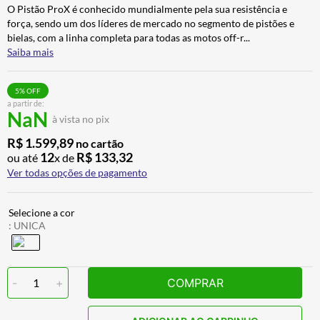
O Pistão ProX é conhecido mundialmente pela sua resistência e
CALÇA
7
º
força, sendo um dos líderes de mercado no segmento de pistões e
ALPINESTAR
8
º
bielas, com a linha completa para todas as motos off-r
...
Saiba mais
AIROH
9
º
BOTAS
10
º
5
% OFF
a partir de:
NaN
à vista no pix
R$
1
.
599
,
89
no cartão
12
R$
133
,
32
ou até
x de
Ver todas opções de pagamento
:
UNICA
-
1
+
COMPRAR