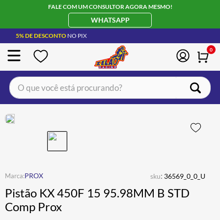
FALE COM UM CONSULTOR AGORA MESMO!
WHATSAPP
5% DE DESCONTO
NO PIX
0
O que você está procurando?
TERMOS MAIS BUSCADOS
CAPACETE LS2
1
º
BOTA
2
º
JAQUETA
3
º
ÓCULOS SOLAR
:
4
º
PROX
sku
36569_0_0_U
Pistão KX 450F 15 95.98MM B STD
LUVA
5
º
Comp Prox
BAU
6
º