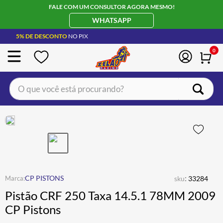
FALE COM UM CONSULTOR AGORA MESMO!
WHATSAPP
5% DE DESCONTO
NO PIX
0
O que você está procurando?
TERMOS MAIS BUSCADOS
CAPACETE LS2
1
º
BOTA
2
º
JAQUETA
3
º
ÓCULOS SOLAR
:
4
º
CP PISTONS
sku
33284
Pistão CRF 250 Taxa 14.5.1 78MM 2009
LUVA
5
º
CP Pistons
ALPINESTAR
6
º