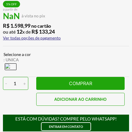
BAU
7
º
5
% OFF
a partir de:
NaN
CALÇA
8
º
à vista no pix
AIROH
9
º
R$
1
.
598
,
99
no cartão
12
R$
133
,
24
ou até
x de
BOTAS
10
º
Ver todas opções de pagamento
:
UNICA
-
1
+
COMPRAR
ADICIONAR AO CARRINHO
ESTÁ COM DÚVIDAS? COMPRE PELO WHATSAPP!
ENTRAR EM CONTATO