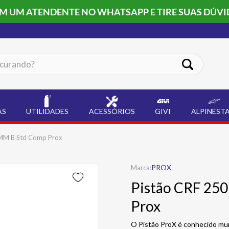
OM UM ATENDENTE NO WHATSAPP E TIRE SUAS DÚVI
ando?
AS
UTILIDADES
ACESSÓRIOS
GIVI
ALPINEST
8MM B Std Comp Prox
PROX
Pistão CRF 25
Prox
O Pistão ProX é conhecido mun