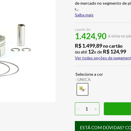
de mercado no segmento de pist
r
...
Saiba mais
a partir de:
1.424,90
à vista no pi
R$
1
.
499
,
89
no cartão
12
R$
124
,
99
ou até
x de
Ver todas opções de pagamen
:
UNICA
-
1
+
ESTÁ COM DÚVIDAS? C