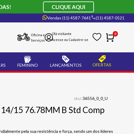
DAS!
CLIQUE AQUI
Vendas (11) 4587-7641
(11) 4587-0521
0
Oficina e
Serviços
OFERTAS
ARS
FEMININO
LANÇAMENTOS
:
sku
36556_0_0_U
0 14/15 76.78MM B Std Comp
dialmente pela sua resistência e força, sendo um dos líderes