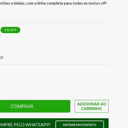
ões e bielas, com a linha completa para todas as motos off-
5
% OFF
x
to
ADICIONAR AO
COMPRAR
CARRINHO
OMPRE PELO WHATSAPP!
ENTRAR EM CONTATO