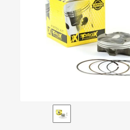
AIROH
9
º
BOTAS
10
º