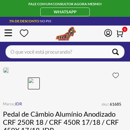
FALE COM UM CONSULTOR AGORA MESMO!
WHATSAPP
5% DE DESCONTO
NO PIX
0
O que você está procurando?
TERMOS MAIS BUSCADOS
CAPACETE LS2
1
º
BOTA
2
º
JAQUETA
3
º
ÓCULOS SOLAR
:
4
º
JDR
sku
61685
Pedal de Câmbio Alumínio Anodizado
LUVA
5
º
CRF 250R 18 / CRF 450R 17/18 / CRF
ALPINESTAR
6
º