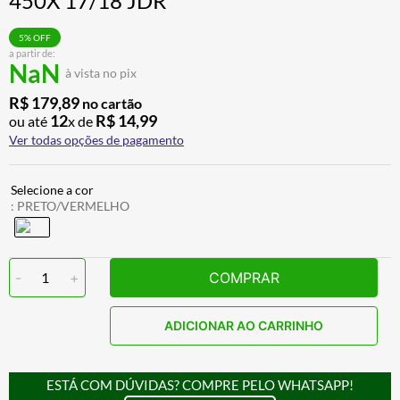
450X 17/18 JDR
BAU
7
º
5
% OFF
CALÇA
8
º
a partir de:
NaN
à vista no pix
AIROH
9
º
R$
179
,
89
no cartão
BOTAS
10
º
12
R$
14
,
99
ou até
x de
Ver todas opções de pagamento
:
PRETO/VERMELHO
-
1
+
COMPRAR
ADICIONAR AO CARRINHO
ESTÁ COM DÚVIDAS? COMPRE PELO WHATSAPP!