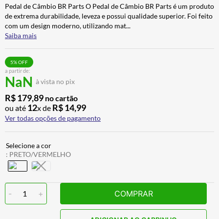
Pedal de Câmbio BR Parts O Pedal de Câmbio BR Parts é um produto
BAU
7
º
de extrema durabilidade, leveza e possui qualidade superior. Foi feito
CALÇA
8
º
com um design moderno, utilizando mat
...
Saiba mais
AIROH
9
º
BOTAS
10
º
5
% OFF
a partir de:
NaN
à vista no pix
R$
179
,
89
no cartão
12
R$
14
,
99
ou até
x de
Ver todas opções de pagamento
:
PRETO/VERMELHO
-
1
+
COMPRAR