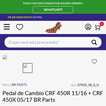
FALE COM UM CONSULTOR AGORA MESMO!
WHATSAPP
5% DE DESCONTO
NO PIX
0
O que você está procurando?
TERMOS MAIS BUSCADOS
CAPACETE LS2
1
º
BOTA
2
º
JAQUETA
3
º
ÓCULOS SOLAR
:
4
º
BR PARTS
sku
37433_18_0_U
Pedal de Cambio CRF 450R 11/16 + CRF
LUVA
5
º
450X 05/17 BR Parts
ALPINESTAR
6
º