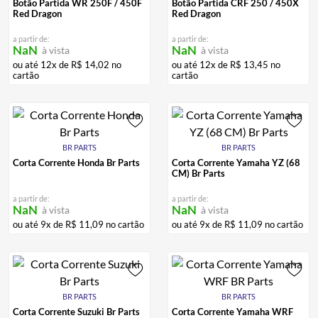
Botão Partida WR 250F / 450F
Botão Partida CRF 250 / 450X
CALÇA
7
º
Red Dragon
Red Dragon
ALPINESTAR
8
º
a partir de:
a partir de:
NaN
NaN
à vista
à vista
AIROH
9
º
ou até
12
x de
R$
14
,
02
no
ou até
12
x de
R$
13
,
45
no
cartão
cartão
BOTAS
10
º
BR PARTS
BR PARTS
Corta Corrente Honda Br Parts
Corta Corrente Yamaha YZ (68
CM) Br Parts
a partir de:
a partir de:
NaN
NaN
à vista
à vista
ou até
9
x de
R$
11
,
09
no cartão
ou até
9
x de
R$
11
,
09
no cartão
BR PARTS
BR PARTS
Corta Corrente Suzuki Br Parts
Corta Corrente Yamaha WRF