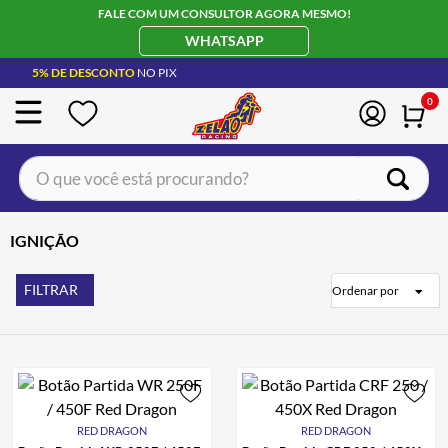
FALE COM UM CONSULTOR AGORA MESMO!
WHATSAPP
5% DE DESCONTO
NO PIX
0
O que você está procurando?
TERMOS MAIS BUSCADOS
IGNIÇÃO
CAPACETE LS2
1
º
BOTA
2
º
FILTRAR
Ordenar por
JAQUETA
3
º
ÓCULOS SOLAR
4
º
LUVA
5
º
BAU
6
º
RED DRAGON
RED DRAGON