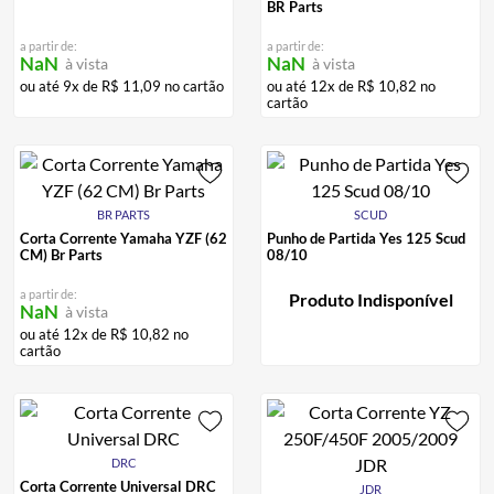
BR Parts
a partir de:
a partir de:
NaN
NaN
à vista
à vista
ou até
9
x de
R$
11
,
09
no cartão
ou até
12
x de
R$
10
,
82
no
cartão
BR PARTS
SCUD
Corta Corrente Yamaha YZF (62
Punho de Partida Yes 125 Scud
CM) Br Parts
08/10
a partir de:
Produto Indisponível
NaN
à vista
ou até
12
x de
R$
10
,
82
no
cartão
DRC
Corta Corrente Universal DRC
JDR