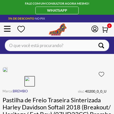
FALE COM UM CONSULTOR AGORA MESMO!
WHATSAPP
5% DE DESCONTO
NO PIX
0
O que você está procurando?
TERMOS MAIS BUSCADOS
CAPACETE LS2
1
º
BOTA
2
º
JAQUETA
3
º
ÓCULOS SOLAR
:
4
º
BREMBO
sku
40200_0_0_U
Pastilha de Freio Traseira Sinterizada
LUVA
5
º
Harley Davidson Softail 2018 (Breakout/
ALPINESTAR
6
º