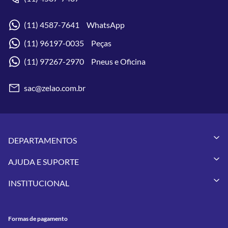
(11) 4587-7641 WhatsApp
(11) 96197-0035 Peças
(11) 97267-2970 Pneus e Oficina
sac@zelao.com.br
DEPARTAMENTOS
Capacetes
AJUDA E SUPORTE
Vestuários
Minha Conta
Pneus
INSTITUCIONAL
Meus Pedidos
Peças
Conheça a Zelão Racing
Trocas e Devoluções
Acessórios
Onde Estamos
Formas de Pagamento
Utilidades
Formas de pagamento
Contato
Política de Frete Grátis