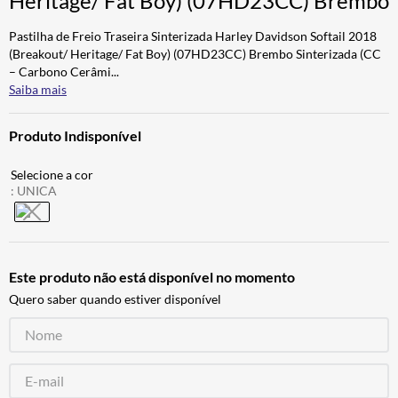
Heritage/ Fat Boy) (07HD23CC) Brembo
BAU
7
º
Pastilha de Freio Traseira Sinterizada Harley Davidson Softail 2018
CALÇA
8
º
(Breakout/ Heritage/ Fat Boy) (07HD23CC) Brembo Sinterizada (CC
– Carbono Cerâmi
...
AIROH
9
º
Saiba mais
BOTAS
10
º
Produto Indisponível
:
UNICA
Este produto não está disponível no momento
Quero saber quando estiver disponível