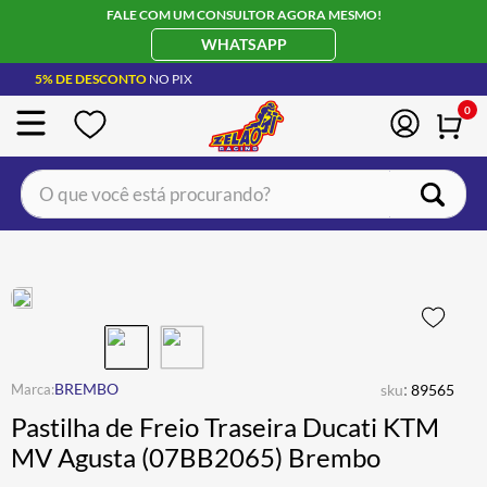
FALE COM UM CONSULTOR AGORA MESMO!
WHATSAPP
5% DE DESCONTO
NO PIX
0
O que você está procurando?
TERMOS MAIS BUSCADOS
CAPACETE LS2
1
º
BOTA
2
º
JAQUETA
3
º
ÓCULOS SOLAR
:
4
º
BREMBO
sku
89565
Pastilha de Freio Traseira Ducati KTM
LUVA
5
º
MV Agusta (07BB2065) Brembo
BAU
6
º