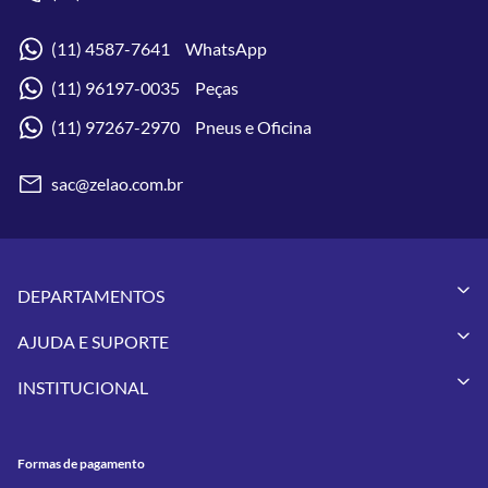
(11) 4587-7641 WhatsApp
(11) 96197-0035 Peças
(11) 97267-2970 Pneus e Oficina
sac@zelao.com.br
DEPARTAMENTOS
Capacetes
AJUDA E SUPORTE
Vestuários
Minha Conta
Pneus
INSTITUCIONAL
Meus Pedidos
Peças
Conheça a Zelão Racing
Trocas e Devoluções
Acessórios
Onde Estamos
Formas de Pagamento
Utilidades
Formas de pagamento
Contato
Política de Frete Grátis
GIVI