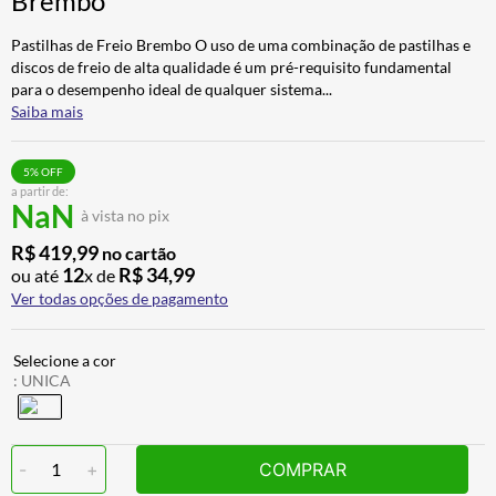
Brembo
BAU
7
º
Pastilhas de Freio Brembo O uso de uma combinação de pastilhas e
CALÇA
8
º
discos de freio de alta qualidade é um pré-requisito fundamental
para o desempenho ideal de qualquer sistema
...
AIROH
9
º
Saiba mais
BOTAS
10
º
5
% OFF
a partir de:
NaN
à vista no pix
R$
419
,
99
no cartão
12
R$
34
,
99
ou até
x de
Ver todas opções de pagamento
:
UNICA
-
1
+
COMPRAR