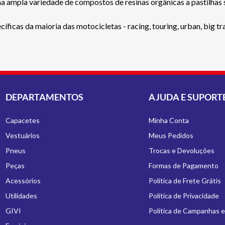
a ampla variedade de compostos de resinas orgânicas a pastilhas 
icas da maioria das motocicletas - racing, touring, urban, big trai
DEPARTAMENTOS
AJUDA E SUPORT
Capacetes
Minha Conta
Vestuários
Meus Pedidos
Pneus
Trocas e Devoluções
Peças
Formas de Pagamento
Acessórios
Política de Frete Grátis
Utilidades
Política de Privacidade
GIVI
Política de Campanhas 