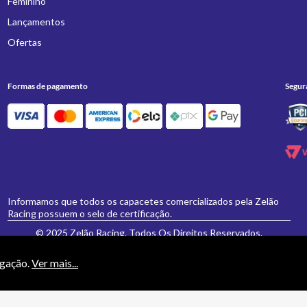
Feminino
Lançamentos
Ofertas
Formas de pagamento
Segur
Informamos que todos os capacetes comercializados pela Zelão
Racing possuem o selo de certificação.
© 2025 Zelão Racing. Todos Os Direitos Reservados.
egação.
Ver mais...
necessariamente valem para a loja física 'Zelão Racing', e somente são válidos para
vamente formulados e aceitos não se aplicarão eventuais alterações posteriores de pr
ESPORTIVOS E ACESSORIOS PARA MOTOCICLETAS LTDA EPP - CNPJ: 21.766.612/0