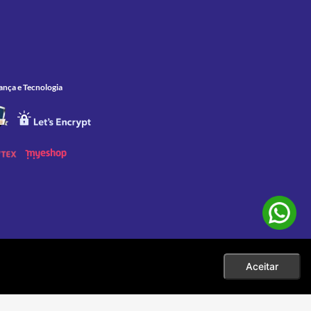
ança e Tecnologia
Aceitar
 as compras efetuadas no ato da sua exibição. Apenas aos pedidos
eço. |
001-60 |
sac@zelao.com.br