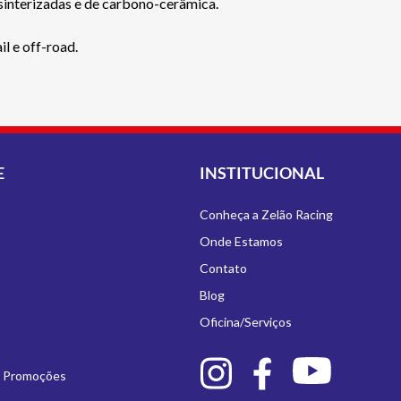
sinterizadas e de carbono-cerâmica.
l e off-road.
E
INSTITUCIONAL
Conheça a Zelão Racing
Onde Estamos
Contato
Blog
Oficina/Serviços
e Promoções