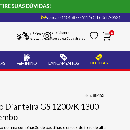
TIRE SUAS DÚVIDAS!
Vendas (11) 4587-7641
(11) 4587-0521
0
Oficina e
Serviços
OFERTAS
ARS
FEMININO
LANÇAMENTOS
:
sku
88453
io Dianteira GS 1200/K 1300
rembo
o de uma combinação de pastilhas e discos de freio de alta