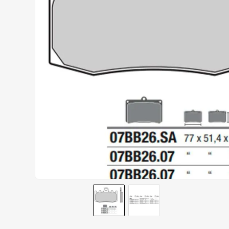
AIROH
9
º
BOTAS
10
º