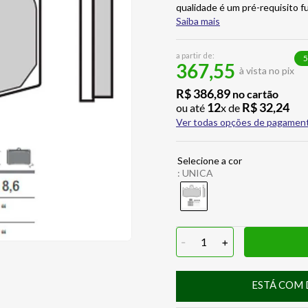
qualidade é um pré-requisito 
Saiba mais
a partir de:
5
367,55
à vista no pix
R$
386
,
89
no cartão
12
R$
32
,
24
ou até
x de
Ver todas opções de pagamen
:
UNICA
-
1
+
ESTÁ COM 