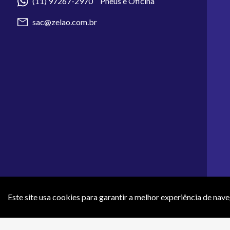
(11) 97267-2970 Pneus e Oficina
sac@zelao.com.br
Este site usa cookies para garantir a melhor experiência de nav
Os preços e condições de pagamento apresentados neste site não 
efeti
ZR COMERCIO DE ARTIGOS 