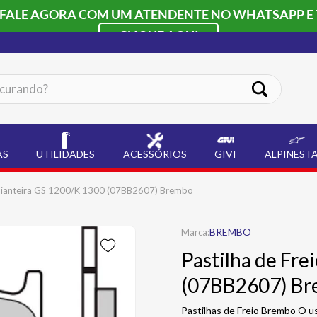
 FALE AGORA COM UM ATENDENTE NO WHATSAPP E 
CLIQUE AQUI
ando?
AS
UTILIDADES
ACESSÓRIOS
GIVI
ALPINEST
 Dianteira GS 1200/K 1300 (07BB2607) Brembo
BREMBO
Pastilha de Fre
(07BB2607) B
Pastilhas de Freio Brembo O us