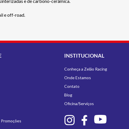
sinterizadas e de carbono-cerâmica.
l e off-road.
E
INSTITUCIONAL
Conheça a Zelão Racing
Onde Estamos
Contato
Blog
Oficina/Serviços
e Promoções