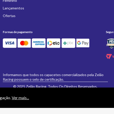
Feminino
Lançamentos
Ofertas
Formas de pagamento
Segur
Informamos que todos os capacetes comercializados pela Zelão
Racing possuem o selo de certificação.
© 2025 Zelão Racing. Todos Os Direitos Reservados.
egação.
Ver mais...
necessariamente valem para a loja física 'Zelão Racing', e somente são válidos para
vamente formulados e aceitos não se aplicarão eventuais alterações posteriores de pr
ESPORTIVOS E ACESSORIOS PARA MOTOCICLETAS LTDA EPP - CNPJ: 21.766.612/0