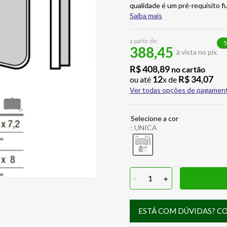
qualidade é um pré-requisito 
Saiba mais
a partir de:
5
388,45
à vista no pix
R$
408
,
89
no cartão
12
R$
34
,
07
ou até
x de
Ver todas opções de pagamen
:
UNICA
-
1
+
ESTÁ COM DÚVIDAS? C