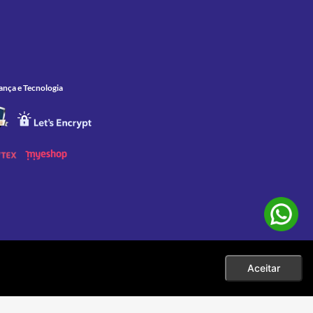
ança e Tecnologia
Aceitar
 as compras efetuadas no ato da sua exibição. Apenas aos pedidos
eço. |
001-60 |
sac@zelao.com.br