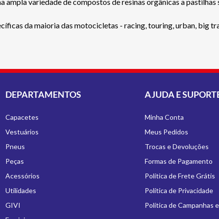
a ampla variedade de compostos de resinas orgânicas a pastilhas 
icas da maioria das motocicletas - racing, touring, urban, big trai
DEPARTAMENTOS
AJUDA E SUPORT
Capacetes
Minha Conta
Vestuários
Meus Pedidos
Pneus
Trocas e Devoluções
Peças
Formas de Pagamento
Acessórios
Política de Frete Grátis
Utilidades
Política de Privacidade
GIVI
Política de Campanhas 