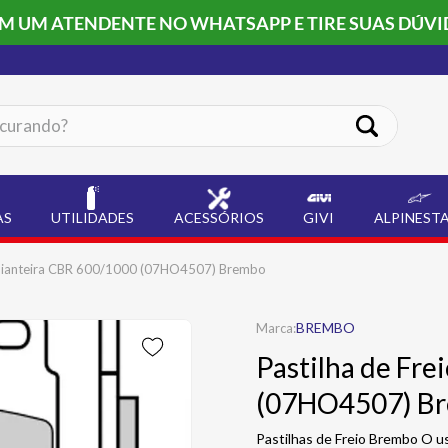
OM UM ATENDENTE NO WHATSAPP E TIRE SUAS DÚVI
ando?
AS
UTILIDADES
ACESSÓRIOS
GIVI
ALPINEST
o Dianteira CBR 600/1000 (07HO4507) Brembo
BREMBO
Pastilha de Fr
(07HO4507) B
Pastilhas de Freio Brembo O us