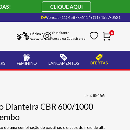
DAS!
CLIQUE AQUI
Vendas (11) 4587-7641
(11) 4587-0521
0
Oficina e
Serviços
OFERTAS
ARS
FEMININO
LANÇAMENTOS
:
sku
88456
eio Dianteira CBR 600/1000
rembo
o de uma combinação de pastilhas e discos de freio de alta