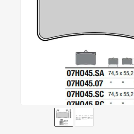
AIROH
9
º
BOTAS
10
º