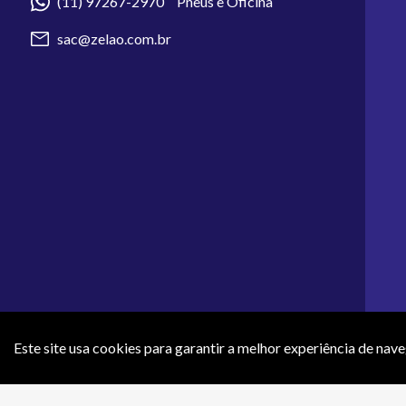
(11) 97267-2970 Pneus e Oficina
sac@zelao.com.br
Este site usa cookies para garantir a melhor experiência de nav
Os preços e condições de pagamento apresentados neste site não 
efeti
ZR COMERCIO DE ARTIGOS 