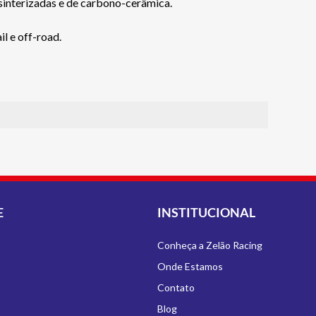
sinterizadas e de carbono-cerâmica.
l e off-road.
E
INSTITUCIONAL
Conheça a Zelão Racing
Onde Estamos
Contato
Blog