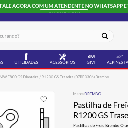
 FALE AGORA COM UM ATENDENTE NO WHATSAPP E 
CLIQUE AQUI
ando?
AS
UTILIDADES
ACESSÓRIOS
GIVI
ALPINEST
 BMW F800 GS Dianteira / R1200 GS Traseira (07BB0306) Brembo
BREMBO
Pastilha de Fr
R1200 GS Tras
Pastilhas de Freio Brembo O us