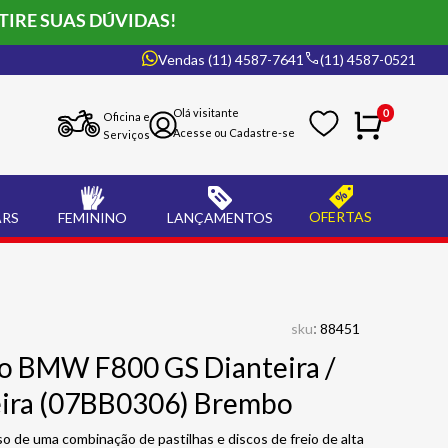
TIRE SUAS DÚVIDAS!
Vendas (11) 4587-7641
(11) 4587-0521
0
Oficina e
Serviços
OFERTAS
ARS
FEMININO
LANÇAMENTOS
:
sku
88451
eio BMW F800 GS Dianteira /
eira (07BB0306) Brembo
o de uma combinação de pastilhas e discos de freio de alta