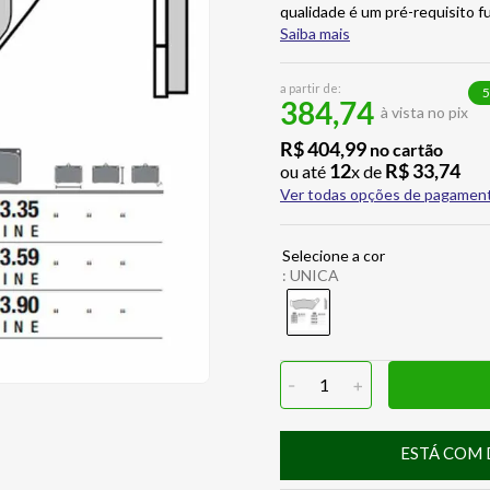
qualidade é um pré-requisito 
Saiba mais
a partir de:
5
384,74
à vista no pix
R$
404
,
99
no cartão
12
R$
33
,
74
ou até
x de
Ver todas opções de pagamen
:
UNICA
-
1
+
ESTÁ COM 