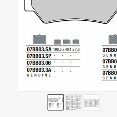
CALÇA
9
º
BOTAS
10
º