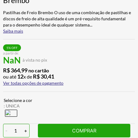
Brembo
ALPINESTAR
7
º
Pastilhas de Freio Brembo O uso de uma combinação de pastilhas e
CALÇA
8
º
discos de freio de alta qualidade é um pré-requisito fundamental
para o desempenho ideal de qualquer sistema
...
BOTAS
9
º
Saiba mais
AIROH
10
º
5
% OFF
a partir de:
NaN
à vista no pix
R$
364
,
99
no cartão
12
R$
30
,
41
ou até
x de
Ver todas opções de pagamento
:
UNICA
-
1
+
COMPRAR