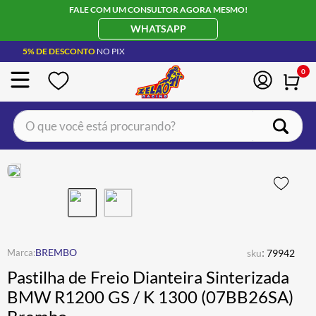
FALE COM UM CONSULTOR AGORA MESMO!
WHATSAPP
5% DE DESCONTO
NO PIX
0
O que você está procurando?
TERMOS MAIS BUSCADOS
CAPACETE LS2
1
º
JAQUETA
2
º
BOTA
3
º
ÓCULOS SOLAR
:
4
º
BREMBO
sku
79942
Pastilha de Freio Dianteira Sinterizada
LUVA
5
º
BMW R1200 GS / K 1300 (07BB26SA)
BAU
6
º