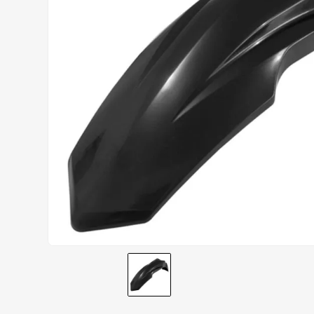
CALÇA
9
º
BOTAS
10
º