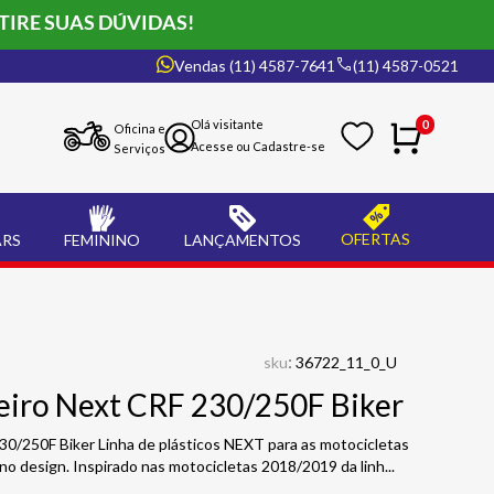
TIRE SUAS DÚVIDAS!
Vendas (11) 4587-7641
(11) 4587-0521
0
Oficina e
Serviços
OFERTAS
ARS
FEMININO
LANÇAMENTOS
:
sku
36722_11_0_U
eiro Next CRF 230/250F Biker
30/250F Biker Linha de plásticos NEXT para as motocicletas
no design. Inspirado nas motocicletas 2018/2019 da linh
...