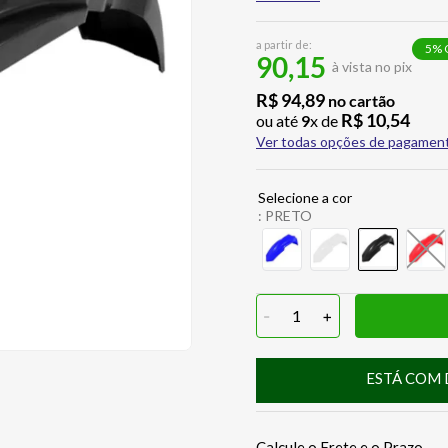
a partir de:
5
% 
90,15
à vista no pix
R$
94
,
89
no cartão
R$
10
,
54
ou até
9
x de
Ver todas opções de pagamen
:
PRETO
-
1
+
ESTÁ COM 