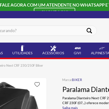
 FALE AGORA COM UM ATENDENTE NO WHATSAPP E 
CLIQUE AQUI
ando?
AS
UTILIDADES
ACESSÓRIOS
GIVI
ALPINEST
eiro Next CRF 230/250F Biker
BIKER
Paralama Diant
Paralama Dianteiro Next CRF 2
CRF 230F (07...) oferece moder
Saiba mais