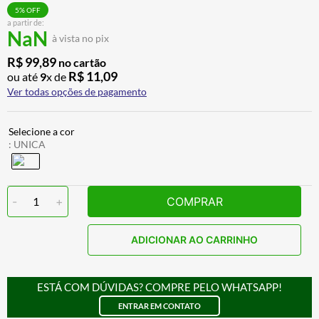
CALÇA
7
º
5
% OFF
a partir de:
NaN
ALPINESTAR
8
º
à vista no pix
AIROH
9
º
R$
99
,
89
no cartão
R$
11
,
09
ou até
9
x de
BOTAS
10
º
Ver todas opções de pagamento
:
UNICA
-
1
+
COMPRAR
ADICIONAR AO CARRINHO
ESTÁ COM DÚVIDAS? COMPRE PELO WHATSAPP!
ENTRAR EM CONTATO