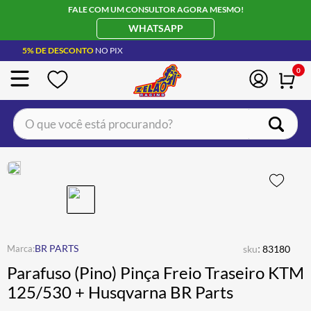
FALE COM UM CONSULTOR AGORA MESMO!
WHATSAPP
5% DE DESCONTO
NO PIX
0
O que você está procurando?
TERMOS MAIS BUSCADOS
CAPACETE LS2
1
º
BOTA
2
º
JAQUETA
3
º
ÓCULOS SOLAR
:
4
º
BR PARTS
sku
83180
Parafuso (Pino) Pinça Freio Traseiro KTM
LUVA
5
º
125/530 + Husqvarna BR Parts
BAU
6
º