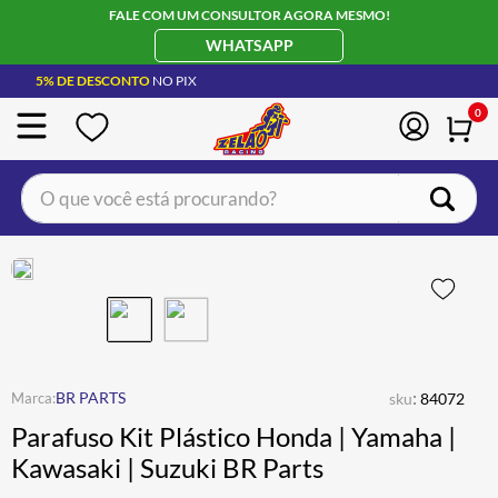
FALE COM UM CONSULTOR AGORA MESMO!
WHATSAPP
5% DE DESCONTO
NO PIX
0
O que você está procurando?
TERMOS MAIS BUSCADOS
CAPACETE LS2
1
º
BOTA
2
º
JAQUETA
3
º
ÓCULOS SOLAR
:
4
º
BR PARTS
sku
84072
Parafuso Kit Plástico Honda | Yamaha |
LUVA
5
º
Kawasaki | Suzuki BR Parts
ALPINESTAR
6
º