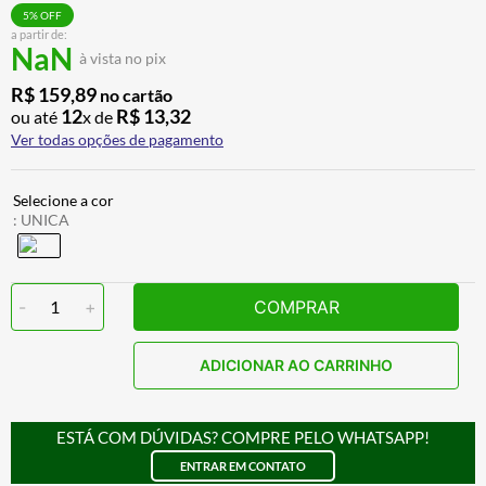
BAU
7
º
5
% OFF
a partir de:
NaN
CALÇA
8
º
à vista no pix
AIROH
9
º
R$
159
,
89
no cartão
12
R$
13
,
32
ou até
x de
BOTAS
10
º
Ver todas opções de pagamento
:
UNICA
-
1
+
COMPRAR
ADICIONAR AO CARRINHO
ESTÁ COM DÚVIDAS? COMPRE PELO WHATSAPP!
ENTRAR EM CONTATO