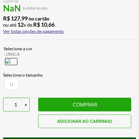
a partir de:
CALÇA
7
º
NaN
à vista no pix
ALPINESTAR
8
º
R$
127
,
99
no cartão
12
R$
10
,
66
ou até
x de
AIROH
9
º
Ver todas opções de pagamento
BOTAS
10
º
:
UNICA
U
-
1
+
COMPRAR
ADICIONAR AO CARRINHO