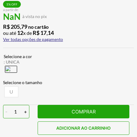
CALÇA
7
º
5
% OFF
a partir de:
NaN
ALPINESTAR
8
º
à vista no pix
AIROH
9
º
R$
205
,
79
no cartão
12
R$
17
,
14
ou até
x de
BOTAS
10
º
Ver todas opções de pagamento
:
UNICA
U
-
1
+
COMPRAR
ADICIONAR AO CARRINHO