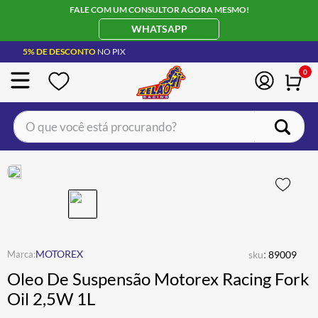
FALE COM UM CONSULTOR AGORA MESMO!
WHATSAPP
5% DE DESCONTO
NO PIX
0
O que você está procurando?
TERMOS MAIS BUSCADOS
CAPACETE LS2
1
º
BOTA
2
º
JAQUETA
3
º
ÓCULOS SOLAR
:
4
º
MOTOREX
sku
89009
Oleo De Suspensão Motorex Racing Fork
LUVA
5
º
Oil 2,5W 1L
BAU
6
º