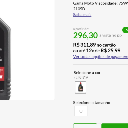
Gama Moto Viscosidade: 75W9
2105D
...
Saiba mais
a partir de:
5
296,30
à vista no pix
R$
311
,
89
no cartão
12
R$
25
,
99
ou até
x de
Ver todas opções de pagamen
:
UNICA
U