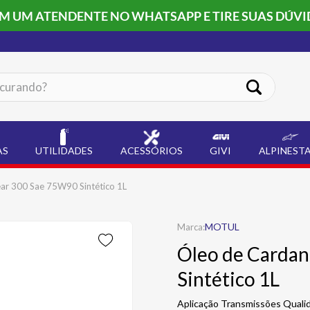
OM UM ATENDENTE NO WHATSAPP E TIRE SUAS DÚVI
ando?
AS
UTILIDADES
ACESSÓRIOS
GIVI
ALPINEST
ar 300 Sae 75W90 Sintético 1L
MOTUL
Óleo de Carda
Sintético 1L
Aplicação Transmissões Quali