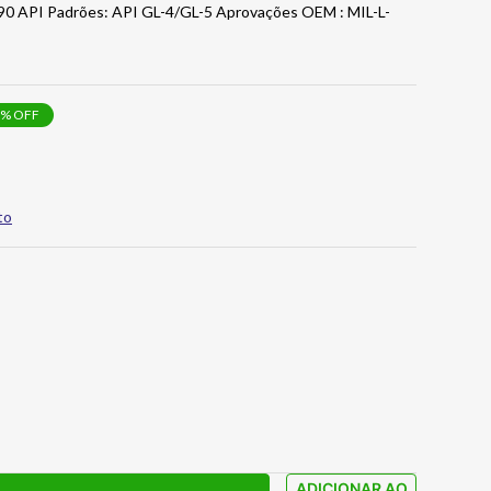
0 API Padrões: API GL-4/GL-5 Aprovações OEM : MIL-L-
% OFF
to
ADICIONAR AO