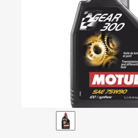
AIROH
9
º
BOTAS
10
º