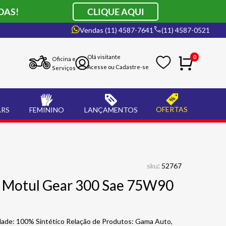
DAS!
CLIQUE AQUI
Vendas (11) 4587-7641
(11) 4587-0521
0
Oficina e
Serviços
OFERTAS
ARS
FEMININO
LANÇAMENTOS
:
sku
52767
n Motul Gear 300 Sae 75W90
dade: 100% Sintético Relação de Produtos: Gama Auto,