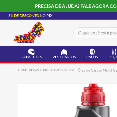
PRECISA DE AJUDA? FALE AGORA C
5% DE DESCONTO
NO PIX
O que você está procur
TERMOS MAIS BUSCADOS
CAPACETE LS2
1
º
CAPACETES
VESTUÁRIOS
PNEUS
PEÇ
BOTA
2
º
JAQUETA
3
º
Óleo de Cardan Motul Ge
PEÇAS
LUBRIFICANTES
ÓLEOS
ÓCULOS SOLAR
4
º
LUVA
5
º
ALPINESTAR
6
º
BAU
7
º
CALÇA
8
º