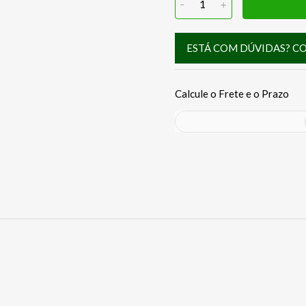
-
1
+
ESTÁ COM DÚVIDAS? C