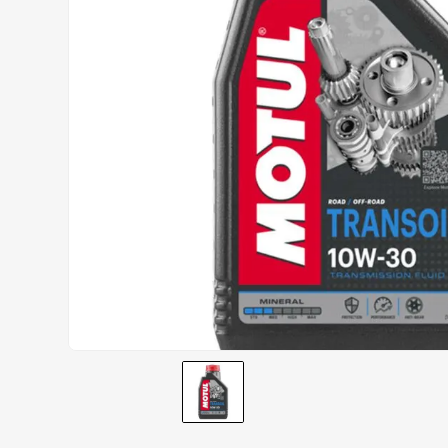
CALÇA
9
º
BOTAS
10
º