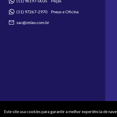
(11) 96197-0035 Peças
(11) 97267-2970 Pneus e Oficina
sac@zelao.com.br
Este site usa cookies para garantir a melhor experiência de nav