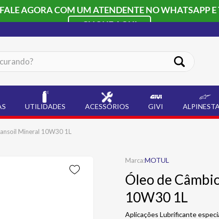
 FALE AGORA COM UM ATENDENTE NO WHATSAPP E 
CLIQUE AQUI
ando?
AS
UTILIDADES
ACESSÓRIOS
GIVI
ALPINEST
ansoil Mineral 10W30 1L
MOTUL
Óleo de Câmbio
10W30 1L
Aplicações Lubrificante espec