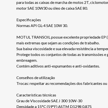
para todas as caixas de marcha de motos 2T, ciclomoto
motor SAE 10W30 ou óleo de caixa SAE 80.
Especificações
Normas API GL-4 SAE 10W 30.
MOTUL TRANSOIL possue excelente propriedade EP (ext
mais extremas que sejam as condições de trabalho.
Sua baixa viscosidade e sua elevada resistência a tem
Protege todos os conjuntos de todas as transmissões e g
embreagem.
Contém aditivos anti-espumantes e anti-oxidantes.
Conselhos de utilização
Trocas: respeitar as recomendações dos fabricantes ou 
Características técnicas
Grau de Viscosidade SAE J 300 10W-30
Densidade a 15°C (59°F) ASTM D1298 0.875