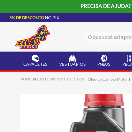
PRECISA DE AJUDA?
5% DE DESCONTO
NO PIX
O que você está procur
TERMOS MAIS BUSCADOS
CAPACETE LS2
1
º
CAPACETES
VESTUÁRIOS
PNEUS
PEÇ
BOTA
2
º
JAQUETA
3
º
Óleo de Câmbio Motul Tr
PEÇAS
LUBRIFICANTES
ÓLEOS
ÓCULOS SOLAR
4
º
LUVA
5
º
BAU
6
º
ALPINESTAR
7
º
AIROH
8
º