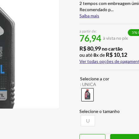
2 tempos com embreagem úmida
Recomendado p
...
Saiba mais
a partir de:
5
% 
76,94
à vista no pix
R$
80
,
99
no cartão
R$
10
,
12
ou até
8
x de
Ver todas opções de pagamen
:
UNICA
U