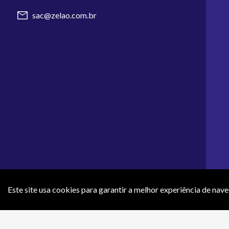
sac@zelao.com.br
Este site usa cookies para garantir a melhor experiência de nav
Os preços e condições de pagamento apresentados neste site não 
efeti
ZR COMERCIO DE ARTIGOS 