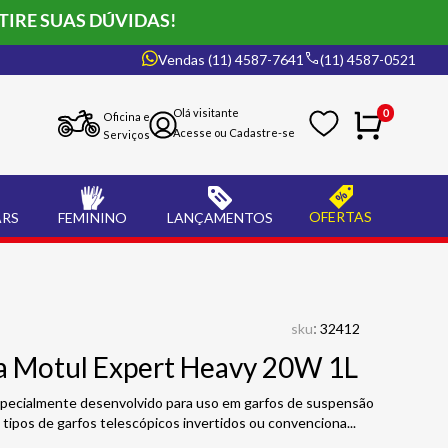
TIRE SUAS DÚVIDAS!
Vendas (11) 4587-7641
(11) 4587-0521
0
Oficina e
Serviços
OFERTAS
ARS
FEMININO
LANÇAMENTOS
:
sku
32412
a Motul Expert Heavy 20W 1L
 especialmente desenvolvido para uso em garfos de suspensão
 tipos de garfos telescópicos invertidos ou convenciona
...