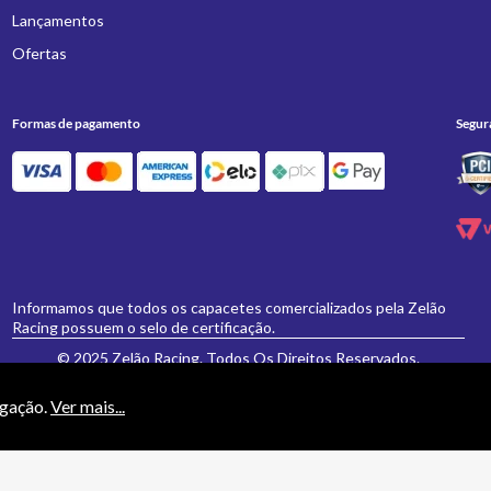
Lançamentos
Ofertas
Formas de pagamento
Segur
Informamos que todos os capacetes comercializados pela Zelão
Racing possuem o selo de certificação.
© 2025 Zelão Racing. Todos Os Direitos Reservados.
egação.
Ver mais...
necessariamente valem para a loja física 'Zelão Racing', e somente são válidos para
vamente formulados e aceitos não se aplicarão eventuais alterações posteriores de pr
ESPORTIVOS E ACESSORIOS PARA MOTOCICLETAS LTDA EPP - CNPJ: 21.766.612/0