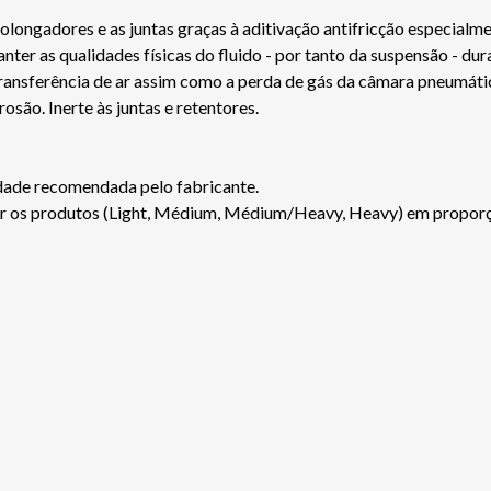
prolongadores e as juntas graças à aditivação antifricção especia
ter as qualidades físicas do fluido - por tanto da suspensão - dur
ransferência de ar assim como a perda de gás da câmara pneumátic
são. Inerte às juntas e retentores.
tidade recomendada pelo fabricante.
lar os produtos (Light, Médium, Médium/Heavy, Heavy) em propor