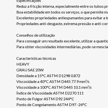
Especificações
Reduz a fricção interna, especialmente entre os tubos 
Boa estabilidade em todos os serviços, o que permite man
Excelentes propriedades antiespumantes para evitar a t
Propriedades anti-desgaste, extrema pressão e anti-corro
Conselhos de utilização
Para conseguir um resultado excelente, utilizar a quan
Para obter viscosidades intermediárias, pode-se mesc
Características técnicas
HEAVY
GRAU SAE 20W
Densidade a 15°C ASTM D1298 0.872
Viscosidade a 40°C ASTM D445 77.9 mm²/s
Viscosidade a 100°C ASTM D445 10.1 mm²/s
Índice de Viscosidade ASTM D2270 111
Ponto de Fulgor ASTM D92 244°C
Ponto de Congelamento ASTM D97 -24°C