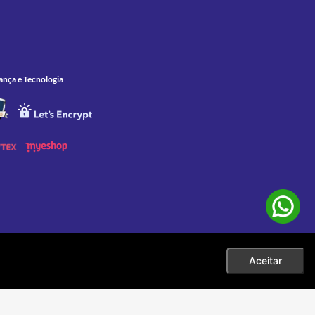
ança e Tecnologia
Aceitar
 as compras efetuadas no ato da sua exibição. Apenas aos pedidos
eço. |
001-60 |
sac@zelao.com.br