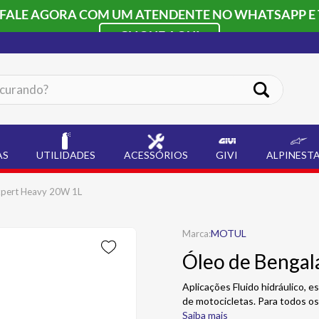
 FALE AGORA COM UM ATENDENTE NO WHATSAPP E 
CLIQUE AQUI
ando?
AS
UTILIDADES
ACESSÓRIOS
GIVI
ALPINEST
xpert Heavy 20W 1L
MOTUL
Óleo de Bengal
Aplicações Fluido hidráulico,
de motocicletas. Para todos os
Saiba mais