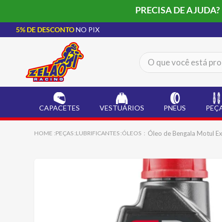
PRECISA DE AJUDA?
5% DE DESCONTO
NO PIX
O que você está procur
TERMOS MAIS BUSCADOS
CAPACETE LS2
1
º
CAPACETES
VESTUÁRIOS
PNEUS
PEÇ
BOTA
2
º
JAQUETA
3
º
Óleo de Bengala Motul E
PEÇAS
LUBRIFICANTES
ÓLEOS
ÓCULOS SOLAR
4
º
LUVA
5
º
BAU
6
º
ALPINESTAR
7
º
AIROH
8
º