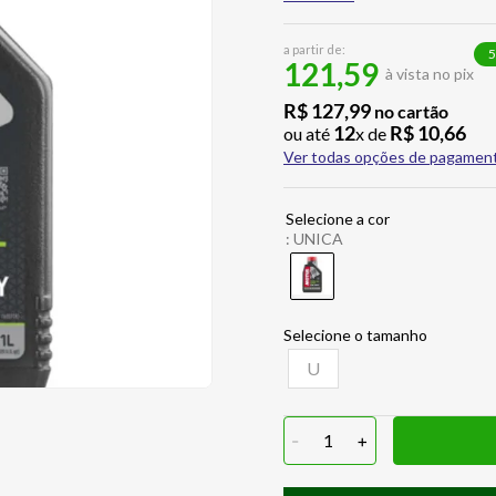
a partir de:
5
121,59
à vista no pix
R$
127
,
99
no cartão
12
R$
10
,
66
ou até
x de
Ver todas opções de pagamen
:
UNICA
U
-
1
+