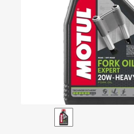
CALÇA
9
º
BOTAS
10
º