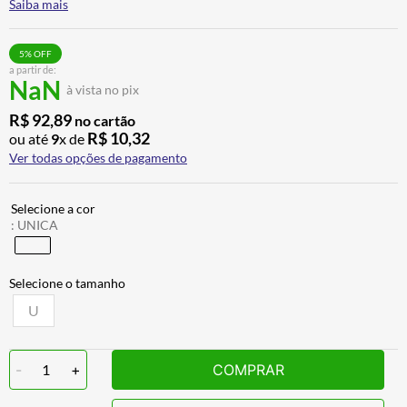
Saiba mais
BAU
7
º
CALÇA
8
º
5
% OFF
a partir de:
AIROH
9
º
NaN
à vista no pix
BOTAS
10
º
R$
92
,
89
no cartão
R$
10
,
32
ou até
9
x de
Ver todas opções de pagamento
:
UNICA
U
-
1
+
COMPRAR