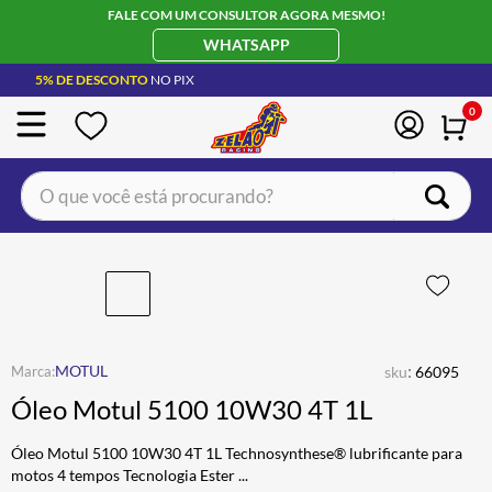
FALE COM UM CONSULTOR AGORA MESMO!
WHATSAPP
5% DE DESCONTO
NO PIX
0
O que você está procurando?
TERMOS MAIS BUSCADOS
CAPACETE LS2
1
º
BOTA
2
º
JAQUETA
3
º
:
MOTUL
sku
66095
ÓCULOS SOLAR
4
º
Óleo Motul 5100 10W30 4T 1L
LUVA
5
º
Óleo Motul 5100 10W30 4T 1L Technosynthese® lubrificante para
ALPINESTAR
6
º
motos 4 tempos Tecnologia Ester
...