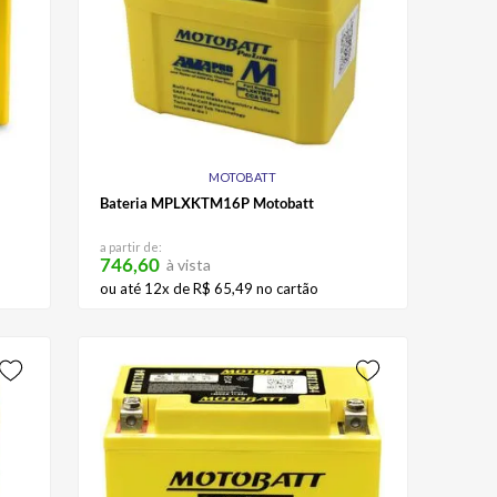
MOTOBATT
Bateria MPLXKTM16P Motobatt
a partir de:
746,60
à vista
ou até
12
x de
R$
65
,
49
no cartão