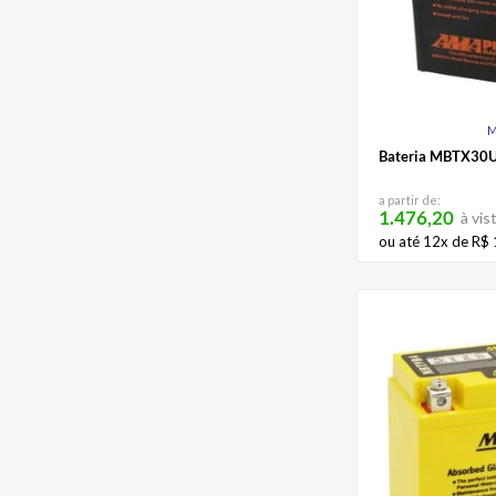
M
Bateria MBTX30
a partir de:
1.476,20
à vis
ou até
12
x de
R$