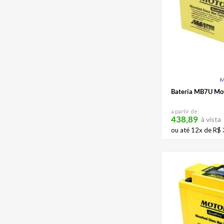
M
Bateria MB7U Mo
a partir de:
438,89
à vista
ou até
12
x de
R$