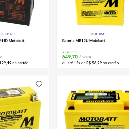
OTOBATT
MOTOBATT
U-HD Motobatt
Bateria MB12U Motobatt
a partir de:
649,70
ta
à vista
129
,
49
no cartão
ou até
12
x de
R$
56
,
99
no cartão