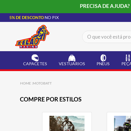
PRECISA DE AJUDA?
5% DE DESCONTO
NO PIX
O que você está procur
TERMOS MAIS BUSCADOS
CAPACETE LS2
1
º
CAPACETES
VESTUÁRIOS
PNEUS
PEÇ
BOTA
2
º
JAQUETA
3
º
MOTOBATT
ÓCULOS SOLAR
4
º
COMPRE POR ESTILOS
LUVA
5
º
BAU
6
º
ALPINESTAR
7
º
AIROH
8
º