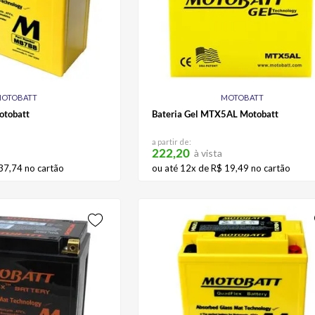
OTOBATT
MOTOBATT
otobatt
Bateria Gel MTX5AL Motobatt
a partir de:
222,20
à vista
37
,
74
no cartão
ou até
12
x de
R$
19
,
49
no cartão