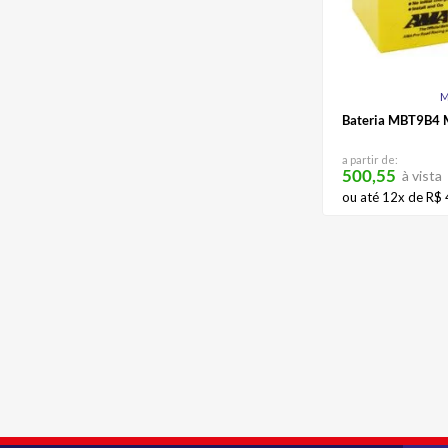
M
Bateria MBT9B4 
a partir de:
500,55
à vista
ou até
12
x de
R$