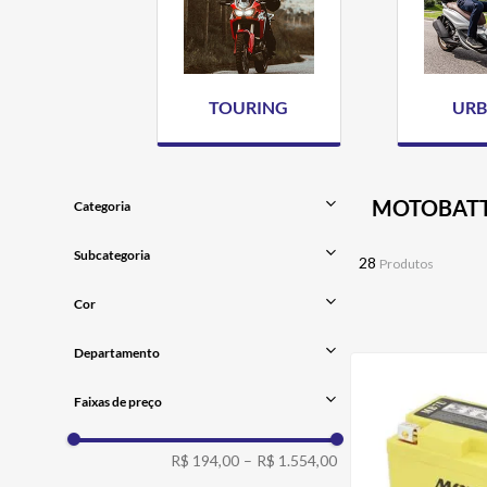
CALÇA
9
º
BOTAS
10
º
TOURING
UR
MOTOBAT
Categoria
ELÉTRICA
Subcategoria
28
Produtos
BATERIA
Cor
UNICA
Departamento
PEÇAS
Faixas de preço
R$ 194,00
–
R$ 1.554,00