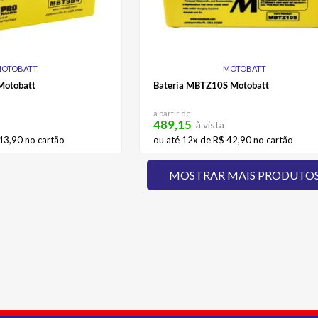
OTOBATT
MOTOBATT
Motobatt
Bateria MBTZ10S Motobatt
a partir de:
489,15
à vista
43
,
90
no cartão
ou até
12
x de
R$
42
,
90
no cartão