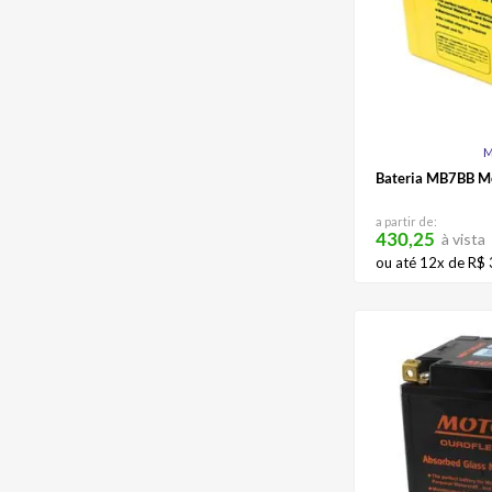
M
Bateria MB7BB M
a partir de:
430,25
à vista
ou até
12
x de
R$