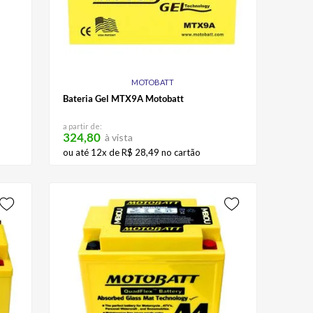
MOTOBATT
Bateria Gel MTX9A Motobatt
a partir de:
324,80
à vista
ou até
12
x de
R$
28
,
49
no cartão