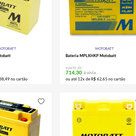
OTOBATT
MOTOBATT
tobatt
Bateria MPLXHKP Motobatt
a partir de:
714,30
à vista
38
,
49
no cartão
ou até
12
x de
R$
62
,
65
no cartão