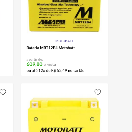
MOTOBATT
Bateria MBT12B4 Motobatt
a partir de:
609,80
à vista
ou até
12
x de
R$
53
,
49
no cartão