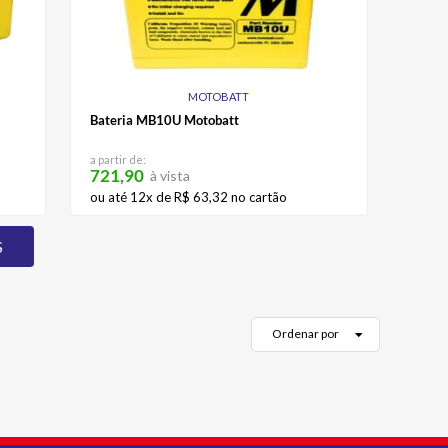
MOTOBATT
Bateria MB10U Motobatt
a partir de:
721,90
à vista
ou até
12
x de
R$
63
,
32
no cartão
Ordenar por