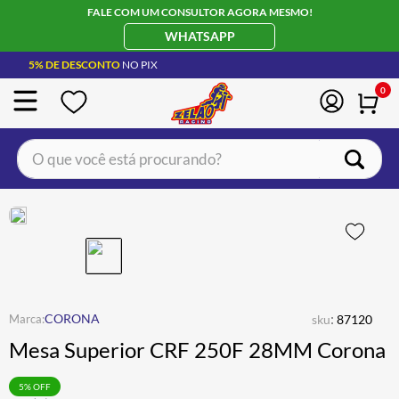
FALE COM UM CONSULTOR AGORA MESMO!
WHATSAPP
5% DE DESCONTO
NO PIX
0
O que você está procurando?
TERMOS MAIS BUSCADOS
CAPACETE LS2
1
º
BOTA
2
º
JAQUETA
3
º
ÓCULOS SOLAR
:
4
º
CORONA
sku
87120
Mesa Superior CRF 250F 28MM Corona
LUVA
5
º
BAU
6
º
5
% OFF