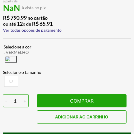
a partir de:
ALPINESTAR
7
º
NaN
à vista no pix
CALÇA
8
º
R$
790
,
99
no cartão
12
R$
65
,
91
ou até
x de
BOTAS
9
º
Ver todas opções de pagamento
AIROH
10
º
:
VERMELHO
U
-
1
+
COMPRAR
ADICIONAR AO CARRINHO