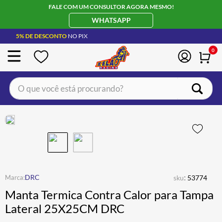
FALE COM UM CONSULTOR AGORA MESMO!
WHATSAPP
5% DE DESCONTO
NO PIX
0
O que você está procurando?
TERMOS MAIS BUSCADOS
CAPACETE LS2
1
º
BOTA
2
º
JAQUETA
3
º
ÓCULOS SOLAR
:
4
º
DRC
sku
53774
Manta Termica Contra Calor para Tampa
LUVA
5
º
Lateral 25X25CM DRC
BAU
6
º