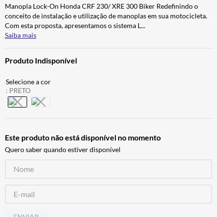
Manopla Lock-On Honda CRF 230/ XRE 300 Biker Redefinindo o
CALÇA
7
º
conceito de instalação e utilização de manoplas em sua motocicleta.
ALPINESTAR
8
º
Com esta proposta, apresentamos o sistema L
...
Saiba mais
AIROH
9
º
BOTAS
10
º
Produto Indisponível
:
PRETO
Este produto não está disponível no momento
Quero saber quando estiver disponível
ENVIAR