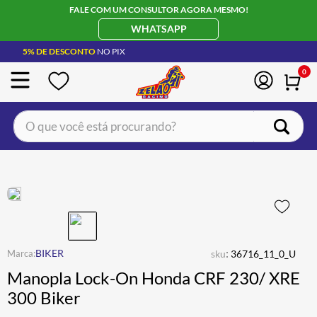
FALE COM UM CONSULTOR AGORA MESMO!
WHATSAPP
5% DE DESCONTO
NO PIX
0
O que você está procurando?
TERMOS MAIS BUSCADOS
CAPACETE LS2
1
º
BOTA
2
º
JAQUETA
3
º
ÓCULOS SOLAR
:
4
º
BIKER
sku
36716_11_0_U
Manopla Lock-On Honda CRF 230/ XRE
LUVA
5
º
300 Biker
BAU
6
º