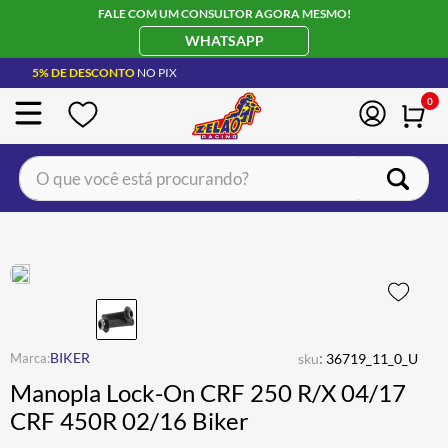
FALE COM UM CONSULTOR AGORA MESMO!
WHATSAPP
5% DE DESCONTO
NO PIX
0
O que você está procurando?
TERMOS MAIS BUSCADOS
CAPACETE LS2
1
º
BOTA
2
º
JAQUETA
3
º
ÓCULOS SOLAR
:
4
º
BIKER
sku
36719_11_0_U
Manopla Lock-On CRF 250 R/X 04/17
LUVA
5
º
CRF 450R 02/16 Biker
ALPINESTAR
6
º